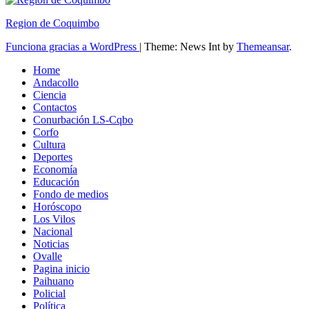
Region de Coquimbo
Funciona gracias a WordPress
|
Theme: News Int by
Themeansar
.
Home
Andacollo
Ciencia
Contactos
Conurbación LS-Cqbo
Corfo
Cultura
Deportes
Economía
Educación
Fondo de medios
Horóscopo
Los Vilos
Nacional
Noticias
Ovalle
Pagina inicio
Paihuano
Policial
Política