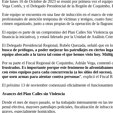
Este lunes 16 de Octubre de 2023 se reunió por primera vez el equipo
Vega Cortés, y el Delegado Presidencial de la Región de Coquimbo,
Este equipo se encuentra en una fase de inducción en el marco de este
profesionales de atención temprana de víctimas y testigos, cuatro func
crimen organizado, junto a otras propias de la operación de la flagranc
El equipo es parte de un compromiso del Plan Calles Sin Violencia qu
financia la iniciativa), y estará liderado por la Unidad de Análisis C
El Delegado Presidencial Regional, Rubén Quezada, señaló que en lo
busca de prófugos, a poder mejorar los patrullajes en ciertos lug
equipo abocado a la tarea tal como el que hemos visto hoy. Múltip
Por su parte el Fiscal Regional de Coquimbo, Adrián Vega, comentó
frustrados. Es importante porque este fenómeno lo afrontábamos mu
con estos equipos para cada concurrencia (a los sitios del suceso
que usen armas para atentar contra personas
”, explicó el Fiscal
El próximo 13 de noviembre comenzará oficialmente el funcionamient
Avances del Plan Calles sin Violencia
Desde el mes de mayo pasado, se ha trabajado intensamente en las tre
penal efectiva, mayores patrullajes policiales, fiscalización de infra
graves, especialmente homicidios.