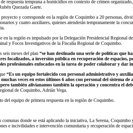
 de respuesta temprana a homicidios en contexto de crimen organizado,
 Rubén Quezada Gaete.
 proyecto y corresponde en la región de Coquimbo a 20 personas, dividi
ionarios y cuatro auxiliares, quienes atenderán tempranamente la concur
ia.
e en la región es impulsado por la Delegación Presidencial Regional de
riminal y Focos Investigativos de la Fiscalía Regional de Coquimbo.
s seis meses del plan
“se han destinado una serie de políticas que han
ares focalizados, a inversión pública en recuperación de espacios, p
les profesionales enfocados en la tarea de poder colaborar y dar in
 que
“Es un equipo fortalecido con personal administrativo y auxili
chas veces en estos últimos 6 años con personal del sistema de análi
), pero también alivianamos también la operación y concentra el deb
 Regional de Coquimbo, Adrián Vega.
o del equipo de primera respuesta en la región de Coquimbo.
s comunas donde se está aplicando la iniciativa, La Serena, Coquimbo 
cciones e incivilidades e intervención comunitaria y recuperación de esp