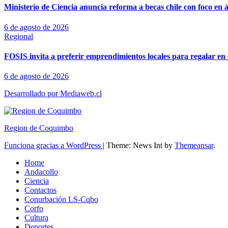
Ministerio de Ciencia anuncia reforma a becas chile con foco en á
6 de agosto de 2026
Regional
FOSIS invita a preferir emprendimientos locales para regalar en 
6 de agosto de 2026
Desarrollado por Mediaweb.cl
Region de Coquimbo
Funciona gracias a WordPress
|
Theme: News Int by
Themeansar
.
Home
Andacollo
Ciencia
Contactos
Conurbación LS-Cqbo
Corfo
Cultura
Deportes