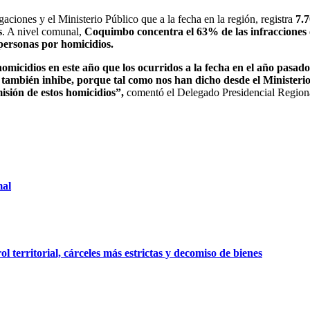
aciones y el Ministerio Público que a la fecha en la región, registra
7.7
s
. A nivel comunal,
Coquimbo concentra el 63% de las infracciones
 personas por homicidios.
cidios en este año que los ocurridos a la fecha en el año pasado y
 también inhibe, porque tal como nos han dicho desde el Ministerio
misión de estos homicidios”,
comentó el Delegado Presidencial Regio
mal
 territorial, cárceles más estrictas y decomiso de bienes