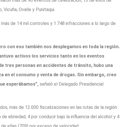
llaron más de 96 eventos de celebración, 13 de ellos de
 Vicuña, Ovalle y Punitaqui.
 más de 14 mil controles y 1.748 infracciones a lo largo de
ro con eso también nos desplegamos en toda la región.
ntuvo activos los servicios tanto en los eventos
e tres personas en accidentes de tránsito, hubo una
za en el consumo y venta de drogas. Sin embargo, creo
 que esperábamos”,
señaló el Delegado Presidencial
idos, más de 12.000 fiscalizaciones en las rutas de la región
e ebriedad, 4 por conducir bajo la influencia del alcohol y 4
 de ellas (709) por exceso de velocidad.