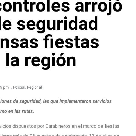
ontroles arrojó
de seguridad
nsas fiestas
 la región
59 pm
,
Policial
,
Regional
uciones de seguridad, las que implementaron servicios
mo en las rutas.
cios dispuestos por Carabineros en el marco de fiestas