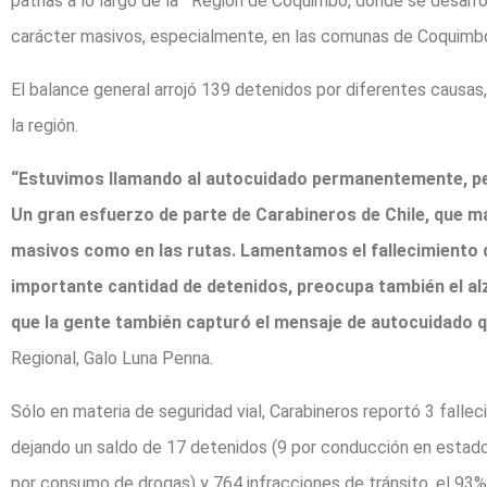
patrias a lo largo de la Región de Coquimbo, donde se desarro
carácter masivos, especialmente, en las comunas de Coquimbo,
El balance general arrojó 139 detenidos por diferentes causas,
la región.
“Estuvimos llamando al autocuidado permanentemente, pe
Un gran esfuerzo de parte de Carabineros de Chile, que ma
masivos como en las rutas. Lamentamos el fallecimiento d
importante cantidad de detenidos, preocupa también el al
que la gente también capturó el mensaje de autocuidado
Regional, Galo Luna Penna.
Sólo en materia de seguridad vial, Carabineros reportó 3 fallec
dejando un saldo de 17 detenidos (9 por conducción en estado d
por consumo de drogas) y 764 infracciones de tránsito, el 93%