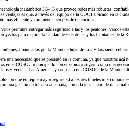
 tecnología inalámbrica 3G/4G que provee redes más robustas, confiable
 las ventajas es que, a través del equipo de la UOCT ubicado en la ciuda
sito más eficiente y con menos tiempos de detención.
Vilos permitirá entregar más seguridad a las y los peatones. Vamos es
oyectos para mejorar la calidad de vida de las y los habitantes de la 
millones, financiados por la Municipalidad de Los Vilos, siendo el pri
era una necesidad que se presentó en la comuna, ya que nosotros acá he
osotros en el COSOC municipal lo comenzamos a sugerir como una necesid
Vecinos y Vecinas Las Américas y consejera del COSOC de la Municipali
 solución que entregue mayor seguridad a los tres túneles intercomunale
con una gestión de tránsito adecuada, como la instalación de un semáforo
mal