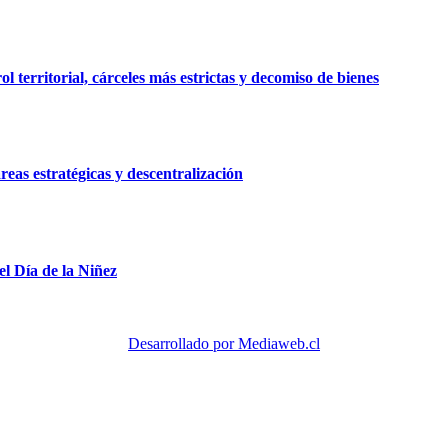
 territorial, cárceles más estrictas y decomiso de bienes
reas estratégicas y descentralización
el Día de la Niñez
Desarrollado por Mediaweb.cl