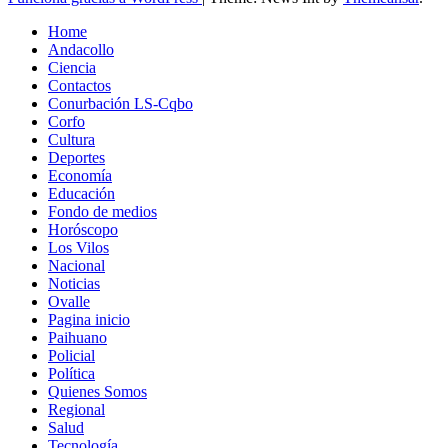
Home
Andacollo
Ciencia
Contactos
Conurbación LS-Cqbo
Corfo
Cultura
Deportes
Economía
Educación
Fondo de medios
Horóscopo
Los Vilos
Nacional
Noticias
Ovalle
Pagina inicio
Paihuano
Policial
Política
Quienes Somos
Regional
Salud
Tecnología