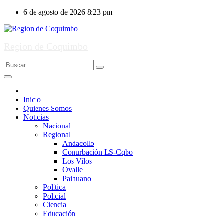
Ir
6 de agosto de 2026
8:23 pm
al
contenido
Region de Coquimbo
Inicio
Quienes Somos
Noticias
Nacional
Regional
Andacollo
Conurbación LS-Cqbo
Los Vilos
Ovalle
Paihuano
Política
Policial
Ciencia
Educación