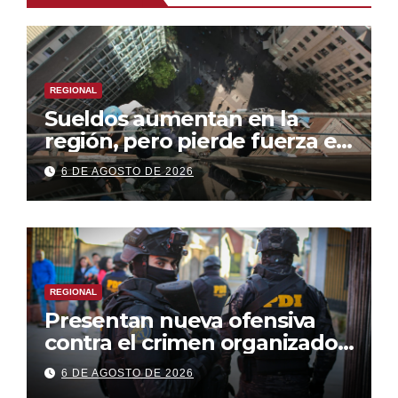
REGIONAL
Sueldos aumentan en la
región, pero pierde fuerza el
empleo formal
6 DE AGOSTO DE 2026
REGIONAL
Presentan nueva ofensiva
contra el crimen organizado:
más control territorial,
6 DE AGOSTO DE 2026
cárceles más estrictas y