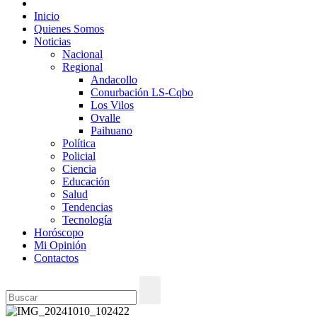
Inicio
Quienes Somos
Noticias
Nacional
Regional
Andacollo
Conurbación LS-Cqbo
Los Vilos
Ovalle
Paihuano
Política
Policial
Ciencia
Educación
Salud
Tendencias
Tecnología
Horóscopo
Mi Opinión
Contactos