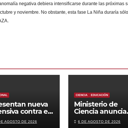
nomalía negativa debiera intensificarse durante las próximas 
ctubre y noviembre. No obstante, esta fase La Niña duraría sólo
EAZA.
ONAL
CIENCIA
EDUCACIÓN
esentan nueva
Ministerio de
ensiva contra el
Ciencia anuncia
imen
reforma a beca
DE AGOSTO DE 2026
6 DE AGOSTO DE 2026
ganizado: más
chile con foco e