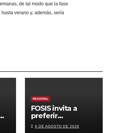
semanas, de tal modo que la fase
 hasta verano y, además, sería
REGIONAL
FOSIS invita a
preferir
s
emprendimientos
6 DE AGOSTO DE 2026
n
locales para