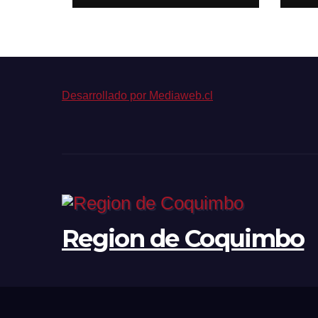
empleo formal
con
cá
est
de
bi
Desarrollado por Mediaweb.cl
Region de Coquimbo