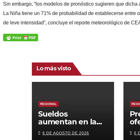
Sin embargo, “los modelos de pronóstico sugieren que dicha a
La Niña tiene un 71% de probabilidad de establecerse entre o
de leve intensidad”, concluye el reporte meteorológico de C
Lo más visto
REGIONAL
REGI
Sueldos
Pr
aumentan en la
of
región, pero
cr
6 DE AGOSTO DE 2026
6 
pierde fuerza el
or