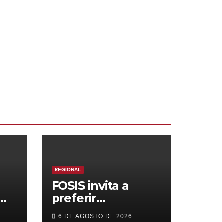
REGIONAL
FOSIS invita a
preferir
s
emprendimientos
6 DE AGOSTO DE 2026