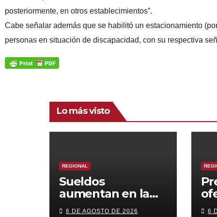
posteriormente, en otros establecimientos”.
Cabe señalar además que se habilitó un estacionamiento (por
personas en situación de discapacidad, con su respectiva señ
Lo más visto
REGIONAL
REGI
Sueldos
Pr
aumentan en la
of
región, pero
cr
6 DE AGOSTO DE 2026
6 