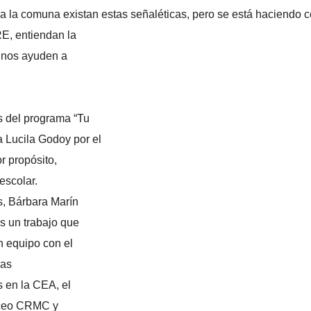
la comuna existan estas señaléticas, pero se está haciendo c
E, entiendan la
y nos ayuden a
s del programa “Tu
 Lucila Godoy por el
 propósito,
escolar.
s, Bárbara Marín
s un trabajo que
n equipo con el
las
 en la CEA, el
liceo CRMC y