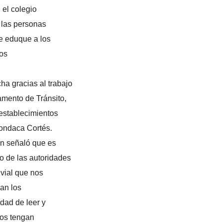
 el colegio
 las personas
e eduque a los
los
ha gracias al trabajo
amento de Tránsito,
 establecimientos
ondaca Cortés.
en señaló que es
do de las autoridades
vial que nos
an los
dad de leer y
los tengan