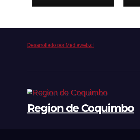
pierde fuerza el
or
empleo formal
con
cá
est
de
bi
Desarrollado por Mediaweb.cl
Region de Coquimbo