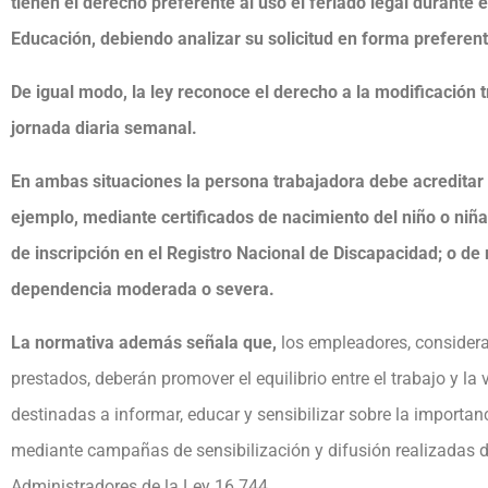
tienen el derecho preferente al uso el feriado legal durante 
Educación, debiendo analizar su solicitud en forma preferen
De igual modo, la ley reconoce el derecho a la modificación tr
jornada diaria semanal.
En ambas situaciones la persona trabajadora debe acreditar
ejemplo, mediante certificados de nacimiento del niño o niña
de inscripción en el Registro Nacional de Discapacidad; o de
dependencia moderada o severa.
La normativa además señala que,
los empleadores, consideran
prestados, deberán promover el equilibrio entre el trabajo y la
destinadas a informar, educar y sensibilizar sobre la importanci
mediante campañas de sensibilización y difusión realizadas d
Administradores de la Ley 16.744.