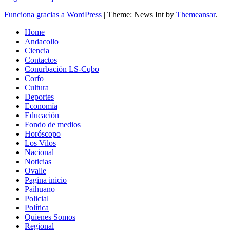
Funciona gracias a WordPress
|
Theme: News Int by
Themeansar
.
Home
Andacollo
Ciencia
Contactos
Conurbación LS-Cqbo
Corfo
Cultura
Deportes
Economía
Educación
Fondo de medios
Horóscopo
Los Vilos
Nacional
Noticias
Ovalle
Pagina inicio
Paihuano
Policial
Política
Quienes Somos
Regional