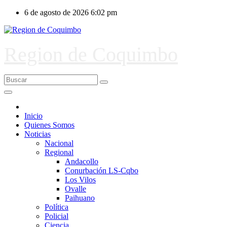
Ir
6 de agosto de 2026
6:02 pm
al
contenido
Region de Coquimbo
Inicio
Quienes Somos
Noticias
Nacional
Regional
Andacollo
Conurbación LS-Cqbo
Los Vilos
Ovalle
Paihuano
Política
Policial
Ciencia