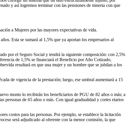
os corregir un sistema que ha sido estructuralmente injusto, por
enado y así logremos terminar con las pensiones de miseria con que
ación a Mujeres por las mayores expectativas de vida.
años. Esta se sumará al 1,5% que ya aportan los empresarios al
istrado por el Seguro Social y tendrá la siguiente composición: con 2,5%
ferencia de 1,5% se financiará el Beneficio por Año Cotizado,
obrevida resultará en que una mujer y un hombre que se jubilan a los
cada de vigencia de la prestación; luego, ese umbral aumentará a 15
uevo monto lo recibirán los beneficiarios de PGU de 82 años o más; a
 las personas de 65 años o más. Con igual gradualidad y cortes etarios
res costos para las personas. Por ejemplo, se establece la licitación
 proceso será adjudicado al oferente con la menor comisión, la que