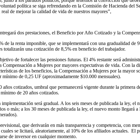
 junto a los partidos políticos, porque tenemos la convicción que debem
oluntad política se siga refrendando en la Comisión de Hacienda del S
real de mejorar la calidad de vida de nuestros mayores”,
ntregará dos prestaciones, el Beneficio por Año Cotizado y la Compens
 de la renta imponible, que se implementará con una gradualidad de 9 
 totalizarán una cotización de 8,5% en beneficio del trabajador.
 objetivo de fortalecer las pensiones futuras. El 4% restante será admin
la Compensación a Mujeres por mayores expectativas de vida. Con la di
cterísticas de los beneficios, la Compensación a Mujeres por la mayor s
lor mínimo de 0,25 UF (aproximadamente $10.000 mensuales).
 años cotizados, umbral que permanecerá vigente durante la primera dé
n mínimo de 20 años cotizados.
mplementación será gradual. A los seis meses de publicada la ley, el n
 años o más; a los 30 meses de publicada la ley, el nuevo monto llegará a
onerados).
a previsional, que derivarán en más transparencia y competencia, con meno
 cuales se licitará, aleatoriamente, al 10% de los afiliados actuales. El
iarse de inversor en cualquier momento.