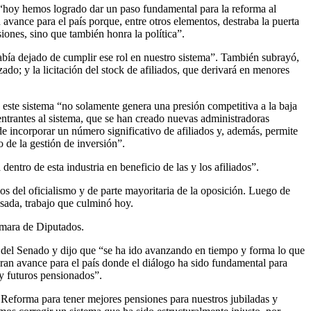
“hoy hemos logrado dar un paso fundamental para la reforma al
vance para el país porque, entre otros elementos, destraba la puerta
iones, sino que también honra la política”.
abía dejado de cumplir ese rol en nuestro sistema”. También subrayó,
do; y la licitación del stock de afiliados, que derivará en menores
ue este sistema “no solamente genera una presión competitiva a la baja
s entrantes al sistema, que se han creado nuevas administradoras
de incorporar un número significativo de afiliados y, además, permite
o de la gestión de inversión”.
tro de esta industria en beneficio de las y los afiliados”.
os del oficialismo y de parte mayoritaria de la oposición. Luego de
asada, trabajo que culminó hoy.
Cámara de Diputados.
o del Senado y dijo que “se ha ido avanzando en tiempo y forma lo que
ran avance para el país donde el diálogo ha sido fundamental para
 y futuros pensionados”.
Reforma para tener mejores pensiones para nuestros jubiladas y