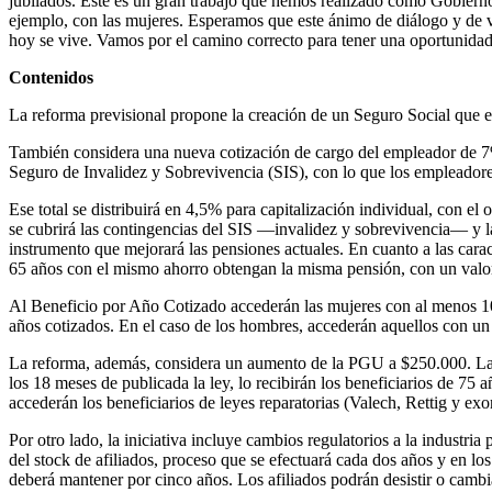
jubilados. Este es un gran trabajo que hemos realizado como Gobierno,
ejemplo, con las mujeres. Esperamos que este ánimo de diálogo y de v
hoy se vive. Vamos por el camino correcto para tener una oportunidad 
Contenidos
La reforma previsional propone la creación de un Seguro Social que e
También considera una nueva cotización de cargo del empleador de 7%
Seguro de Invalidez y Sobrevivencia (SIS), con lo que los empleadores
Ese total se distribuirá en 4,5% para capitalización individual, con el
se cubrirá las contingencias del SIS —invalidez y sobrevivencia— y 
instrumento que mejorará las pensiones actuales. En cuanto a las cara
65 años con el mismo ahorro obtengan la misma pensión, con un va
Al Beneficio por Año Cotizado accederán las mujeres con al menos 10
años cotizados. En el caso de los hombres, accederán aquellos con u
La reforma, además, considera un aumento de la PGU a $250.000. La i
los 18 meses de publicada la ley, lo recibirán los beneficiarios de 75
accederán los beneficiarios de leyes reparatorias (Valech, Rettig y ex
Por otro lado, la iniciativa incluye cambios regulatorios a la industri
del stock de afiliados, proceso que se efectuará cada dos años y en los
deberá mantener por cinco años. Los afiliados podrán desistir o camb