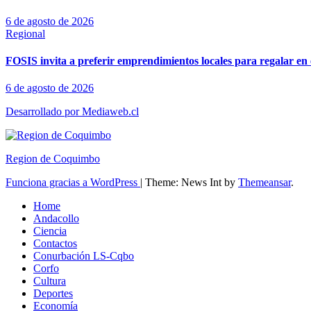
6 de agosto de 2026
Regional
FOSIS invita a preferir emprendimientos locales para regalar en 
6 de agosto de 2026
Desarrollado por Mediaweb.cl
Region de Coquimbo
Funciona gracias a WordPress
|
Theme: News Int by
Themeansar
.
Home
Andacollo
Ciencia
Contactos
Conurbación LS-Cqbo
Corfo
Cultura
Deportes
Economía