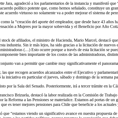
ette Jara, agradeció a los parlamentarios de la instancia y manifestó
que 
acuerdo político potente que, como hemos señalado, constituye un gran a
te acuerdo virtuoso no solamente va a poder mejorar el sistema de pens
a, como la “creación del aporte del empleador, que desde hace 43 años h
ensación a Mujeres por la mayor sobrevida y el Beneficio por Año Cotiza
 del stock de afiliados, el ministro de Hacienda, Mario Marcel, destacó q
esta industria. Sin ir más lejos, ha sido gracias a la licitación de nuevo
ministradoras (…) Esto ocurre porque a través de esta licitación se pue
componente bien importante de los costos de las administradoras, distint
njunto van a permitir que cambie muy significativamente el panorama den
 las que recogen acuerdos alcanzados entre el Ejecutivo y parlamentari
zó la iniciativa en particular el jueves, sábado y domingo de la semana p
to por la Sala del Senado. Posteriormente, irá a tercer trámite en la 
rancisco Brizuela, destacó la labor realizada en la Comisión de Trabaj
r la Reforma a las Pensiones se materialice. Estamos ad portas de un g
y que es tener mejores pensiones para Chile que beneficie a los actuales
ó que “estamos viendo un significativo avance en nuestra propuesta de 