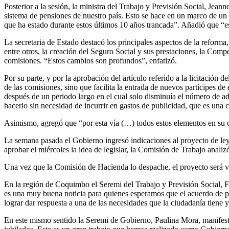
Posterior a la sesión, la ministra del Trabajo y Previsión Social, Jeann
sistema de pensiones de nuestro país. Esto se hace en un marco de un 
que ha estado durante estos últimos 10 años trancada
”. Añadió que “es
La secretaria de Estado destacó los principales aspectos de la reform
entre otros, la creación del Seguro Social y sus prestaciones, la Comp
comisiones. “Estos cambios son profundos”, enfatizó.
Por su parte, y por la aprobación del artículo referido a la licitación
de las comisiones, sino que facilita la entrada de nuevos partícipes de 
después de un periodo largo en el cual solo disminuía el número de ad
hacerlo sin necesidad de incurrir en gastos de publicidad, que es una 
Asimismo, agregó que “por esta vía (…) todos estos elementos en su co
La
semana pasada el Gobierno ingresó indicaciones al proyecto de ley,
aprobar el miércoles la idea de legislar, la Comisión de Trabajo anali
Una vez que la Comisión de Hacienda lo despache, el proyecto será vis
En la región de Coquimbo el Seremi del Trabajo y Previsión Social, F
es una muy buena noticia para quienes esperamos que el acuerdo de po
lograr dar respuesta a una de las necesidades que la ciudadanía tiene 
En este mismo sentido la Seremi de Gobierno, Paulina Mora, manifest