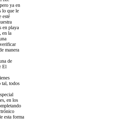
pero ya en
 lo que le
e esté
nuestra
s en playa
 en la
 una
erificar
 de manera
muna de
r El
bienes
 tal, todos
special
es, en los
completando
ctrónico
de esta forma