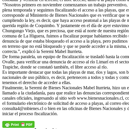
“Nosotros primero en noviembre comenzamos un trabajo preventivo, 
plena temporada y seguimos fiscalizando el acceso a las playas, que es
corresponde al Ministerio de Bienes Nacionales que es verificar que s
cumpliendo la ley, es decir, que haya acceso peatonal a las playas de 
querida región de Coquimbo. Y justamente en el día de ayer estuvimo
Chungungo Viejo, que es preciosa, que está al norte de nuestra región,
comuna de La Higuera, fuimos a fiscalizar porque habíamos recibido
denuncia de que estaba bloqueado el acceso a la playa, pero pudimos v
en terreno que no está bloqueado y que se puede acceder a la misma,
correcta.”, explicó la Seremi Mabel Iturrieta.
De forma paralela, un equipo de fiscalización se trasladó hasta la co
Ovalle, para verificar una denuncia de acceso al río Limarí en el secto
Trapiche, donde se constató también, el libre acceso al río.
Es importante destacar que todas las playas de mar, ríos y lagos, son 
nacionales de uso público, es decir, pertenecen a todos y todas y como
tenemos el derecho de acceder a ellas.
Finalmente, la Seremi de Bienes Nacionales Mabel Iturrieta, hizo un e
llamado a la ciudadanía, para que realice las denuncias correspondient
canales oficiales, ingresando al sitio web www.bienesnacionales.cl, 
el formulario electrónico de solicitud de acceso a playas, al correo ele
consulta4@mbienes.cl o bien en las oficinas de Bienes Nacionales y 
iniciar el proceso fiscalización.