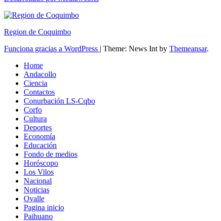
Region de Coquimbo
Funciona gracias a WordPress
|
Theme: News Int by
Themeansar
.
Home
Andacollo
Ciencia
Contactos
Conurbación LS-Cqbo
Corfo
Cultura
Deportes
Economía
Educación
Fondo de medios
Horóscopo
Los Vilos
Nacional
Noticias
Ovalle
Pagina inicio
Paihuano