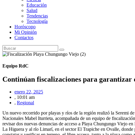
Educación
Salud
Tendencias
Tecnología
Horóscopo
Mi Opinión
Contactos
Equipo RdC
Continúan fiscalizaciones para garantizar el
enero 22, 2025
,
10:01 am
,
Regional
Un nuevo recorrido por playas y ríos de la región realizó la Seremi d
Nacionales Mabel Iturrieta, acompañada de un equipo de fiscalización
revisar dos nuevas denuncias de acceso a Playa Chungungo Viejo en
La Higuera y al río Limarí, en el sector El Trapiche en Ovalle, donde
constatar y verificar en terreno, el libre acceso, tanto a la playa como a