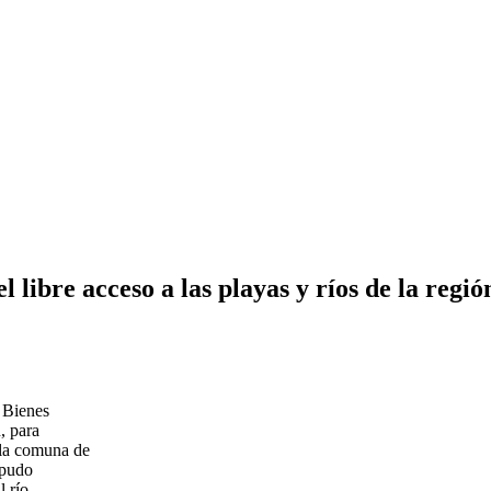
 libre acceso a las playas y ríos de la regió
e Bienes
, para
 la comuna de
 pudo
l río.