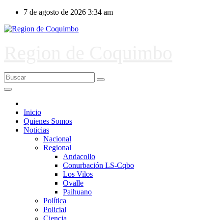
Ir
7 de agosto de 2026
3:34 am
al
contenido
Region de Coquimbo
Inicio
Quienes Somos
Noticias
Nacional
Regional
Andacollo
Conurbación LS-Cqbo
Los Vilos
Ovalle
Paihuano
Política
Policial
Ciencia