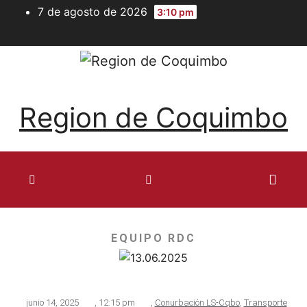
7 de agosto de 2026
3:10 pm
Region de Coquimbo
EQUIPO RDC
junio 14, 2025
,
12:15 pm
,
Conurbación LS-Cqbo
,
Transporte