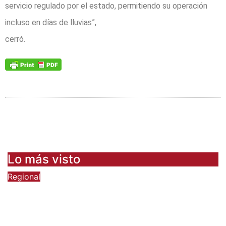
servicio regulado por el estado, permitiendo su operación
incluso en días de lluvias”,
cerró.
Lo más visto
Regional
Sueldos aumentan en la región, pero
pierde fuerza el empleo formal
6 de agosto de 2026