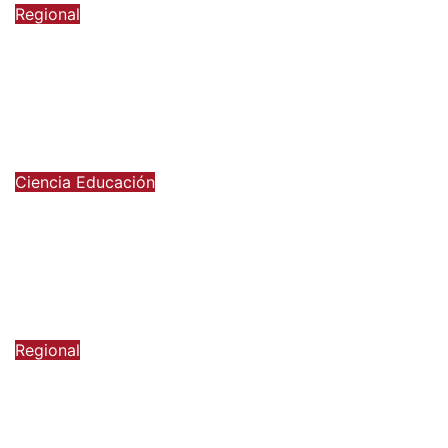
Regional
Presentan nueva ofensiva contra el
crimen organizado: más control
territorial, cárceles más estrictas y
decomiso de bienes
6 de agosto de 2026
Ciencia
Educación
Ministerio de Ciencia anuncia
reforma a becas chile con foco en
áreas estratégicas y
descentralización
6 de agosto de 2026
Regional
FOSIS invita a preferir
emprendimientos locales para
regalar en el Día de la Niñez