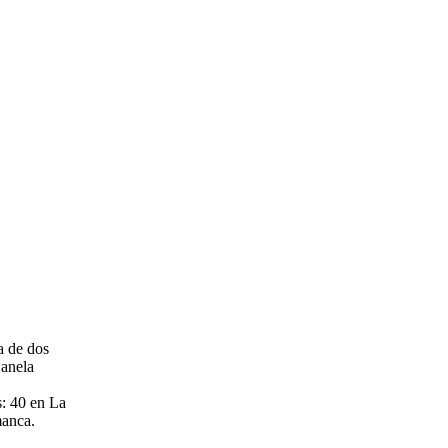
a de dos
Canela
s: 40 en La
manca.