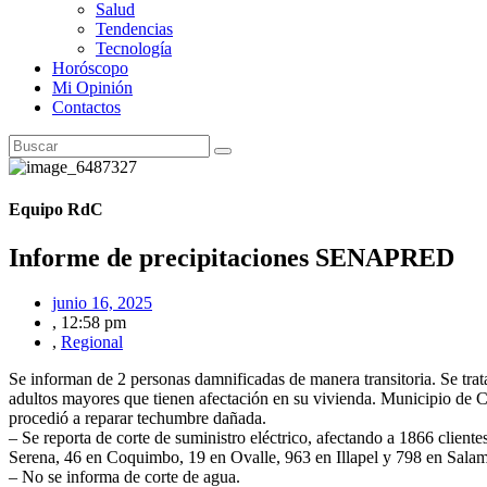
Salud
Tendencias
Tecnología
Horóscopo
Mi Opinión
Contactos
Equipo RdC
Informe de precipitaciones SENAPRED
junio 16, 2025
,
12:58 pm
,
Regional
Se informan de 2 personas damnificadas de manera transitoria. Se trat
adultos mayores que tienen afectación en su vivienda. Municipio de 
procedió a reparar techumbre dañada.
– Se reporta de corte de suministro eléctrico, afectando a 1866 cliente
Serena, 46 en Coquimbo, 19 en Ovalle, 963 en Illapel y 798 en Sala
– No se informa de corte de agua.