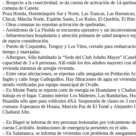
– Respecto a la conectividad, se da cuenta de activación de 14 quebra
comuna de Canela:
Poza Honda, Huentelaquén Sur y Norte, Las Trancas, Las Barrancas, 
Chical, Mincha Norte, Espíritu Santo, Los Rulos, El Queñón, El Rito
– Otras comunas no reportan activación de quebradas.
– Aeródromo de La Florida se encuentra operativo y sin inconveniente
– Infraestructura hospitalaria y atención primaria de salud tampoco re
de mayor consideración.
– Puerto de Coquimbo, Tongoy y Los Vilos, cerrado para embarcacio
tiempo y marejadas.
– Albergues. Sólo habilitado la “Sede del Club Adulto Mayor” (Canela
capacidad de 3 a 6 personas. Allí están los dos adultos mayores con a
vivienda mientras de arregla vivienda.
– Entre otras afectaciones, se reportan calle anegadas en Población Ar
Inglés y calle Jorge Galleguillos. Hay filtraciones de agua en vivienda
siendo verificadas por equipo municipal de Ovalle.
– En Monte Patria se reporta corte de energía en Huatulame y Chaña
trabaja en el lugar. Camino interior Los Maitenes, Las Bandurrias, H
Huanilla sólo apto para vehículos 4X4. Suspensión de clases en 3 escu
comuna: Esperanza de Huana, Marcela Paz de El Tomé y Alejandro 
Chañaral Alto.
– En Illapel se informa de tres personas lesionadas por volcamiento d
cuesta Cavilolén. Instituciones de emergencia presentes en el sitio.
– En Salamanca, se informa de viviendas con problema de anegamien