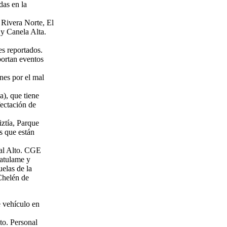
das en la
Rivera Norte, El
 y Canela Alta.
s reportados.
portan eventos
nes por el mal
), que tiene
fectación de
iztía, Parque
s que están
ral Alto. CGE
uatulame y
elas de la
Chelén de
e vehículo en
to. Personal