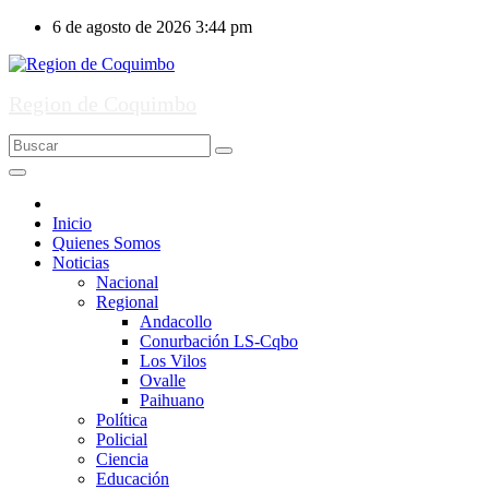
Ir
6 de agosto de 2026
3:44 pm
al
contenido
Region de Coquimbo
Inicio
Quienes Somos
Noticias
Nacional
Regional
Andacollo
Conurbación LS-Cqbo
Los Vilos
Ovalle
Paihuano
Política
Policial
Ciencia
Educación