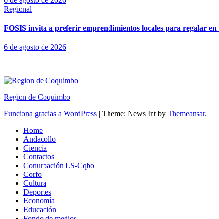
6 de agosto de 2026
Regional
FOSIS invita a preferir emprendimientos locales para regalar en 
6 de agosto de 2026
Region de Coquimbo
Funciona gracias a WordPress
|
Theme: News Int by
Themeansar
.
Home
Andacollo
Ciencia
Contactos
Conurbación LS-Cqbo
Corfo
Cultura
Deportes
Economía
Educación
Fondo de medios