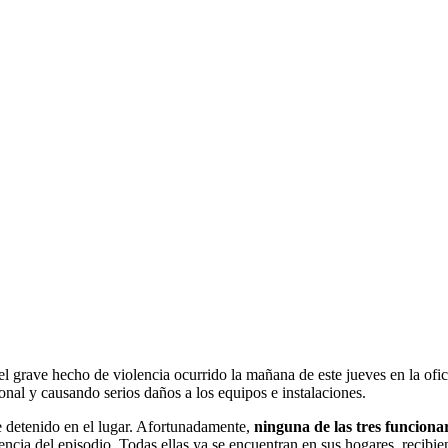
 el grave hecho de violencia ocurrido la mañana de este jueves en la o
nal y causando serios daños a los equipos e instalaciones.
e detenido en el lugar. Afortunadamente,
ninguna de las tres funcionar
lencia del episodio. Todas ellas ya se encuentran en sus hogares, recib