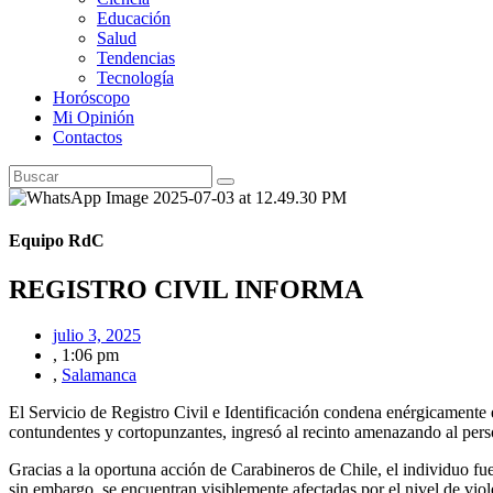
Educación
Salud
Tendencias
Tecnología
Horóscopo
Mi Opinión
Contactos
Equipo RdC
REGISTRO CIVIL INFORMA
julio 3, 2025
,
1:06 pm
,
Salamanca
El Servicio de Registro Civil e Identificación condena enérgicamente
contundentes y cortopunzantes, ingresó al recinto amenazando al perso
Gracias a la oportuna acción de Carabineros de Chile, el individuo fu
sin embargo, se encuentran visiblemente afectadas por el nivel de vio