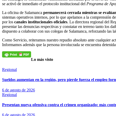
se activó de inmediato el protocolo institucional del
Programa de Apoyo
La oficina de Salamanca
permanecerá cerrada mientras se evalúan
sistemas operativos internos, por lo que apelamos a la comprensión d
por los
canales institucionales oficiales
. La directora regional del Re
presentar las denuncias respectivas y constatar en terreno tanto los d
dispuesto a colaborar con sus colegas de Salamanca, reforzando las la
Como Servicio, reiteramos nuestro repudio absoluto ante cualquier act
Informamos además que la persona involucrada se encuentra detenida
Lo más visto
Regional
Sueldos aumentan en la región, pero pierde fuerza el empleo for
6 de agosto de 2026
Regional
Presentan nueva ofensiva contra el crimen organizado: más control
6 de agosto de 2026