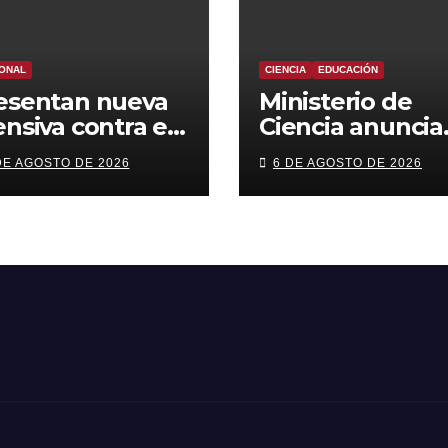
ONAL
CIENCIA
EDUCACIÓN
esentan nueva
Ministerio de
ensiva contra el
Ciencia anuncia
imen
reforma a beca
DE AGOSTO DE 2026
6 DE AGOSTO DE 2026
ganizado: más
chile con foco e
trol territorial,
áreas estratégi
rceles más
y
rictas y
descentralizaci
comiso de
enes