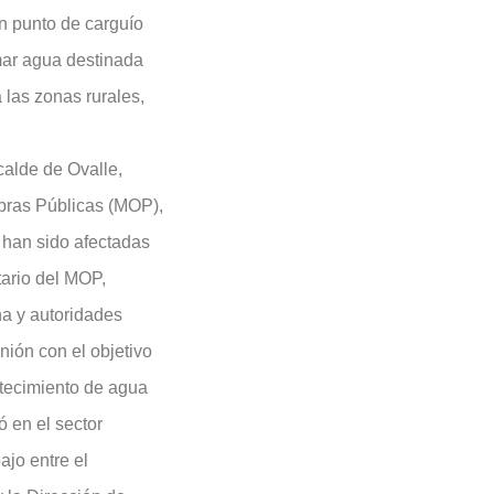
un punto de carguío
mar agua destinada
a las zonas rurales,
calde de Ovalle,
bras Públicas (MOP),
 han sido afectadas
tario del MOP,
a y autoridades
nión con el objetivo
stecimiento de agua
ó en el sector
jo entre el