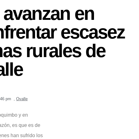
 avanzan en
nfrentar escasez
nas rurales de
lle
:46 pm
,
Ovalle
Coquimbo y en
razón, es que es de
enes han sufrido los