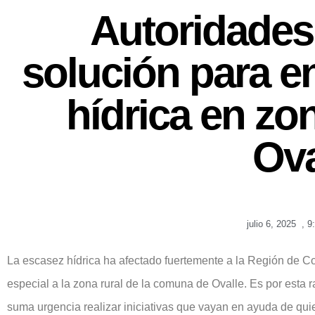
Autoridades
solución para e
hídrica en zo
Ova
julio 6, 2025
,
9
La escasez hídrica ha afectado fuertemente a la Región de 
especial a la zona rural de la comuna de Ovalle. Es por esta 
suma urgencia realizar iniciativas que vayan en ayuda de qui