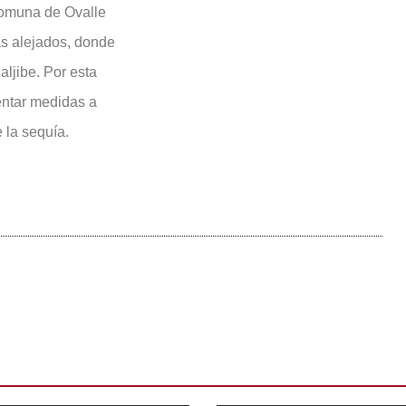
 comuna de Ovalle
ás alejados, donde
ljibe. Por esta
entar medidas a
 la sequía.