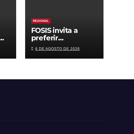
REGIONAL
FOSIS invita a
preferir
s
emprendimientos
6 DE AGOSTO DE 2026
n
locales para
cas
regalar en el Día
de la Niñez
ón