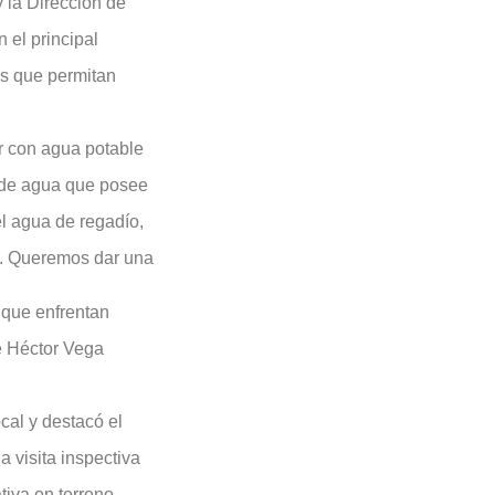
 la Dirección de
 el principal
os que permitan
r con agua potable
o de agua que posee
el agua de regadío,
ío. Queremos dar una
y que enfrentan
de Héctor Vega
cal y destacó el
 visita inspectiva
iva en terreno.