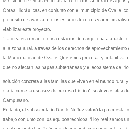
Ministerio de Obras Públicas, la Dirección General de Aguas y
Obras Hidráulicas, en conjunto con el municipio de Ovalle, con
propósito de avanzar en los estudios técnicos y administrativ
viabilizar este proyecto.
“La idea es contar con una estación de carguío para abastece
a la zona rural, a través de los derechos de aprovechamient
la Municipalidad de Ovalle. Queremos procesar y potabilizar 
que no afectan las napas subterráneas y el ecosistema del r
solución concreta a las familias que viven en el mundo rural 
diariamente la escasez del recurso hídrico”, sostuvo el alcal
Campusano.
En tanto, el subsecretario Danilo Núñez valoró la propuesta lo
trabajo conjunto con los equipos técnicos. “Hoy realizamos una
en el sector de Los Peñones, donde pudimos conocer la iniciat