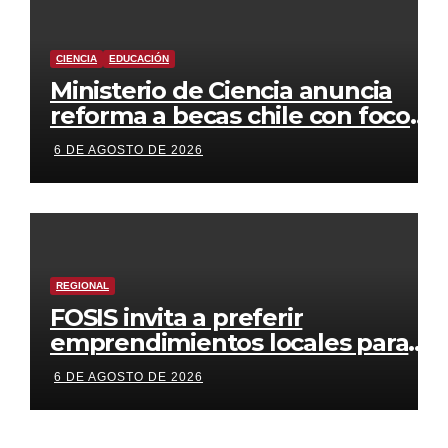
CIENCIA
EDUCACIÓN
Ministerio de Ciencia anuncia
reforma a becas chile con foco
en áreas estratégicas y
6 DE AGOSTO DE 2026
descentralización
REGIONAL
FOSIS invita a preferir
emprendimientos locales para
regalar en el Día de la Niñez
6 DE AGOSTO DE 2026