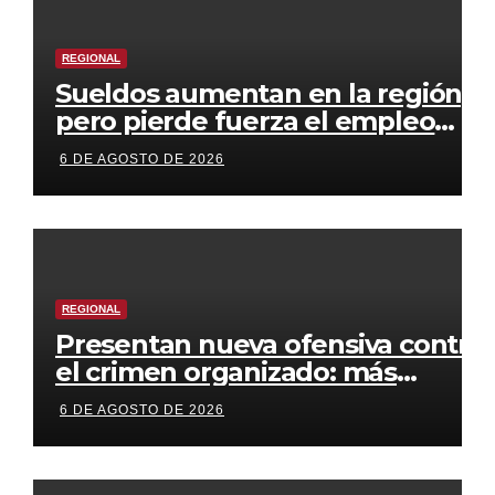
REGIONAL
Sueldos aumentan en la región,
pero pierde fuerza el empleo
formal
6 DE AGOSTO DE 2026
REGIONAL
Presentan nueva ofensiva contra
el crimen organizado: más
control territorial, cárceles más
6 DE AGOSTO DE 2026
estrictas y decomiso de bienes