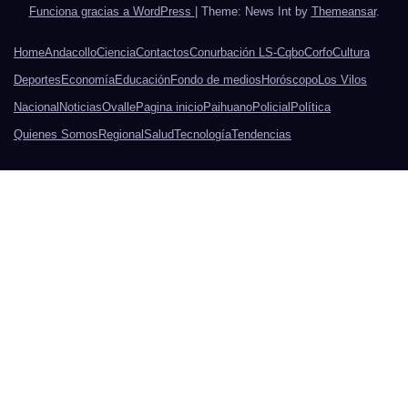
Funciona gracias a WordPress
|
Theme: News Int by
Themeansar
.
Home
Andacollo
Ciencia
Contactos
Conurbación LS-Cqbo
Corfo
Cultura
Deportes
Economía
Educación
Fondo de medios
Horóscopo
Los Vilos
Nacional
Noticias
Ovalle
Pagina inicio
Paihuano
Policial
Política
Quienes Somos
Regional
Salud
Tecnología
Tendencias