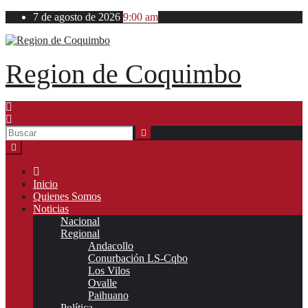
Ir
7 de agosto de 2026
9:00 am
al
contenido
Region de Coquimbo
Inicio
Quienes Somos
Noticias
Nacional
Regional
Andacollo
Conurbación LS-Cqbo
Los Vilos
Ovalle
Paihuano
Política