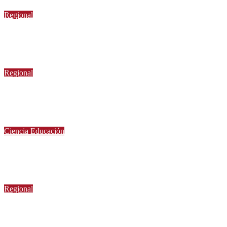
Regional
Sueldos aumentan en la región, pero pierde fuerza el empleo
formal
6 de agosto de 2026
Regional
Presentan nueva ofensiva contra el crimen organizado: más
control territorial, cárceles más estrictas y decomiso de bienes
6 de agosto de 2026
Ciencia
Educación
Ministerio de Ciencia anuncia reforma a becas chile con foco en
áreas estratégicas y descentralización
6 de agosto de 2026
Regional
FOSIS invita a preferir emprendimientos locales para regalar
en el Día de la Niñez