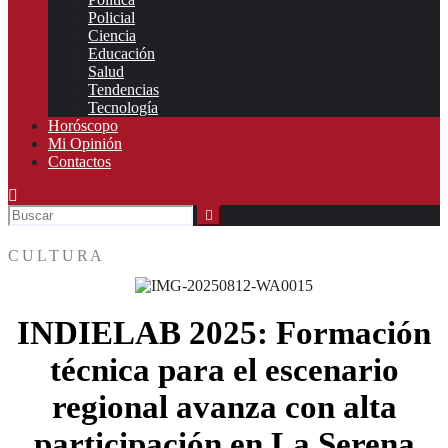
Policial
Ciencia
Educación
Salud
Tendencias
Tecnología
Horóscopo
Mi Opinión
Contactos
CULTURA
INDIELAB 2025: Formación
técnica para el escenario
regional avanza con alta
participación en La Serena