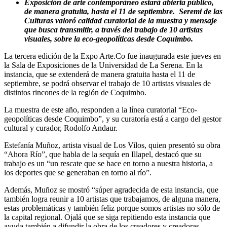
Exposición de arte contemporáneo estará abierta público,
de manera gratuita, hasta el 11 de septiembre. Seremi de las
Culturas valoró calidad curatorial de la muestra y mensaje
que busca transmitir, a través del trabajo de 10 artistas
visuales, sobre la eco-geopolíticas desde Coquimbo.
La tercera edición de la Expo Arte.Co fue inaugurada este jueves en
la Sala de Exposiciones de la Universidad de La Serena. En la
instancia, que se extenderá de manera gratuita hasta el 11 de
septiembre, se podrá observar el trabajo de 10 artistas visuales de
distintos rincones de la región de Coquimbo.
La muestra de este año, responden a la línea curatorial “Eco-
geopolíticas desde Coquimbo”, y su curatoría está a cargo del gestor
cultural y curador, Rodolfo Andaur.
Estefanía Muñoz, artista visual de Los Vilos, quien presentó su obra
“Ahora Río”, que habla de la sequía en Illapel, destacó que su
trabajo es un “un rescate que se hace en torno a nuestra historia, a
los deportes que se generaban en torno al río”.
Además, Muñoz se mostró “súper agradecida de esta instancia, que
también logra reunir a 10 artistas que trabajamos, de alguna manera,
estas problemáticas y también feliz porque somos artistas no sólo de
la capital regional. Ojalá que se siga repitiendo esta instancia que
ayuda también a difundir la obra de los creadores y creadoras