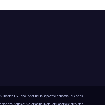
de la Niñez
ón
nurbación LS-Cqbo
Corfo
Cultura
Deportes
Economía
Educación
os
Nacional
Noticias
Ovalle
Pagina inicio
Paihuano
Policial
Política