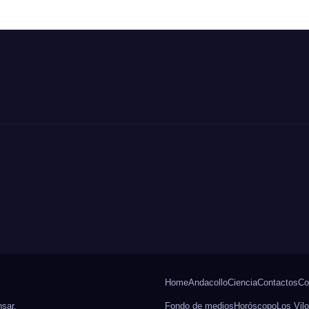
rceles más
y
rictas y
descentralizaci
comiso de
enes
Home
Andacollo
Ciencia
Contactos
Co
sar
.
Fondo de medios
Horóscopo
Los Vil