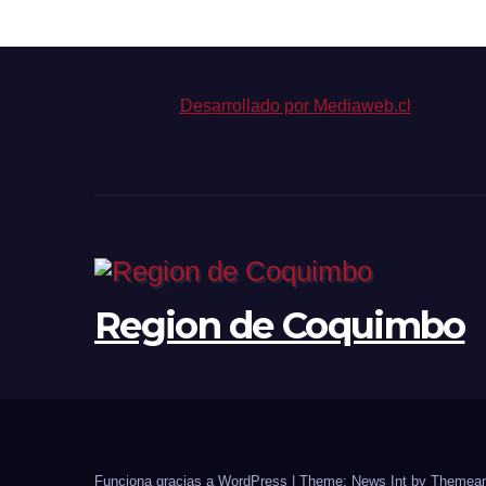
cá
est
de
bi
Desarrollado por Mediaweb.cl
Region de Coquimbo
Funciona gracias a WordPress
|
Theme: News Int by
Themean