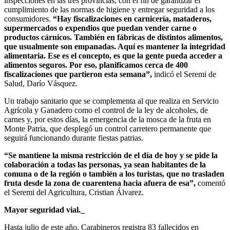
inspecciones en las tres provincias, con el fin de garantizar el
cumplimiento de las normas de higiene y entregar seguridad a los
consumidores.
“Hay fiscalizaciones en carnicería, mataderos,
supermercados o expendios que puedan vender carne o
productos cárnicos. También en fábricas de distintos alimentos,
que usualmente son empanadas. Aquí es mantener la integridad
alimentaria. Ese es el concepto, es que la gente pueda acceder a
alimentos seguros. Por eso, planificamos cerca de 400
fiscalizaciones que partieron esta semana”,
indicó el Seremi de
Salud, Darío Vásquez.
Un trabajo sanitario que se complementa al que realiza en Servicio
Agrícola y Ganadero como el control de la ley de alcoholes, de
carnes y, por estos días, la emergencia de la mosca de la fruta en
Monte Patria, que desplegó un control carretero permanente que
seguirá funcionando durante fiestas patrias.
“Se mantiene la misma restricción de el día de hoy y se pide la
colaboración a todas las personas, ya sean habitantes de la
comuna o de la región o también a los turistas, que no trasladen
fruta desde la zona de cuarentena hacia afuera de esa”,
comentó
el Seremi del Agricultura, Cristian Álvarez.
Mayor seguridad vial._
Hasta julio de este año, Carabineros registra 83 fallecidos en