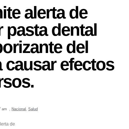
e alerta de
 pasta dental
orizante del
 causar efectos
rsos.
7 am
,
Nacional
,
Salud
erta de