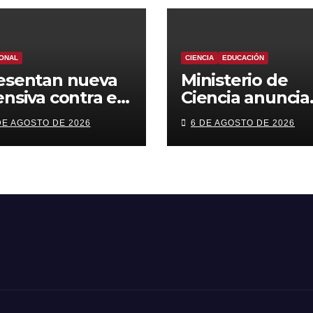
ONAL
CIENCIA
EDUCACIÓN
esentan nueva
Ministerio de
ensiva contra el
Ciencia anuncia
imen
reforma a beca
DE AGOSTO DE 2026
6 DE AGOSTO DE 2026
ganizado: más
chile con foco e
trol territorial,
áreas estratégi
rceles más
y
rictas y
descentralizaci
comiso de
enes