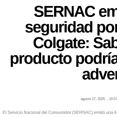
SERNAC emit
seguridad por
Colgate: Sab
producto podría
adve
agosto 27, 2025
,
10:5
El Servicio Nacional del Consumidor (SERNAC) emitió una Al