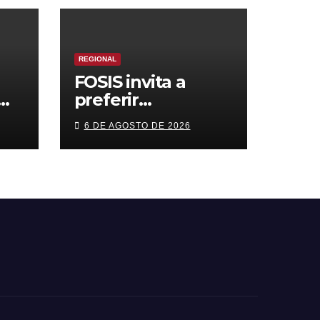
REGIONAL
FOSIS invita a
preferir
s
emprendimientos
6 DE AGOSTO DE 2026
n
locales para
cas
regalar en el Día
de la Niñez
ón