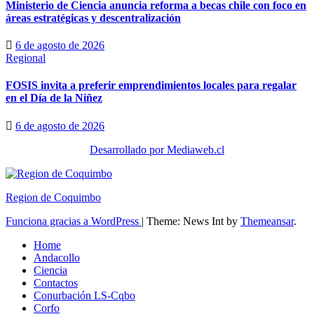
Ministerio de Ciencia anuncia reforma a becas chile con foco en
áreas estratégicas y descentralización
6 de agosto de 2026
Regional
FOSIS invita a preferir emprendimientos locales para regalar
en el Día de la Niñez
6 de agosto de 2026
Desarrollado por Mediaweb.cl
Region de Coquimbo
Funciona gracias a WordPress
|
Theme: News Int by
Themeansar
.
Home
Andacollo
Ciencia
Contactos
Conurbación LS-Cqbo
Corfo