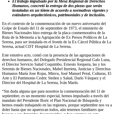
El trabajo impulsado por la Mesa Regional de Derechos
Humanos, concretó la entrega de dos piezas que serán
instaladas en un tótem de acuerdo a normativas vigentes y
estándares arquitectónicos, patrimoniales y de inclusión.
En el contexto de la conmemoración de un nuevo aniversario del
Golpe de Estado del 11 de septiembre de 1973, el ministerio de
Bienes Nacionales hizo entrega de la placa conmemorativa de la
Ruta de la Memoria a la Agrupación de Ex Presos Políticos de La
Serena, para ser instalada en el frontis de la Ex Cárcel Pública de La
Serena, actual CDT Hospital de La Serena.
Este emotivo acto, contó con la presencia de las agrupaciones de
derechos humanos, del Delegado Presidencial Regional Galo Luna,
el Director Servicio Salud Coquimbo, Ernesto Jorquera, las y los
Seremis de Bienes Nacionales, Mabel Iturrieta, Justicias y Derechos
Humanos María Jose Rojas, Minvu, José Manuel Peral, Culturas, El
Arte y El Patrimonio Cedric Steilen y Salud, Darío Vásquez y el
Director del Hospital de La Serena, Iván Marín.
“Sin duda alguna que para nosotros la conmemoración del 11 de
septiembre, es un momento especial, hemos impulsado a través del
mandato del Presidente Boric el Plan Nacional de Búsqueda y
hemos estado trabajando en las regiones, porque septiembre nos va a
doler hasta que no aparezcan todos, aún tenemos familiares que