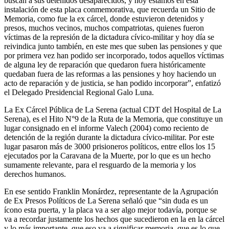
buscan a sus detenidos desaparecidos, y hoy estamos en esta
instalación de esta placa conmemorativa, que recuerda un Sitio de
Memoria, como fue la ex cárcel, donde estuvieron detenidos y
presos, muchos vecinos, muchos compatriotas, quienes fueron
víctimas de la represión de la dictadura cívico-militar y hoy día se
reivindica junto también, en este mes que suben las pensiones y que
por primera vez han podido ser incorporado, todos aquellos víctimas
de alguna ley de reparación que quedaron fuera históricamente
quedaban fuera de las reformas a las pensiones y hoy haciendo un
acto de reparación y de justicia, se han podido incorporar”, enfatizó
el Delegado Presidencial Regional Galo Luna.
La Ex Cárcel Pública de La Serena (actual CDT del Hospital de La
Serena), es el Hito N°9 de la Ruta de la Memoria, que constituye un
lugar consignado en el informe Valech (2004) como reciento de
detención de la región durante la dictadura cívico-militar. Por este
lugar pasaron más de 3000 prisioneros políticos, entre ellos los 15
ejecutados por la Caravana de la Muerte, por lo que es un hecho
sumamente relevante, para el resguardo de la memoria y los
derechos humanos.
En ese sentido Franklin Monárdez, representante de la Agrupación
de Ex Presos Políticos de La Serena señaló que “sin duda es un
ícono esta puerta, y la placa va a ser algo mejor todavía, porque se
va a recordar justamente los hechos que sucedieron en la en la cárcel
y lo más importante, que eso va a significar memoria, que es lo que