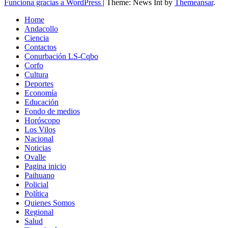
Funciona gracias a WordPress
|
Theme: News Int by
Themeansar
.
Home
Andacollo
Ciencia
Contactos
Conurbación LS-Cqbo
Corfo
Cultura
Deportes
Economía
Educación
Fondo de medios
Horóscopo
Los Vilos
Nacional
Noticias
Ovalle
Pagina inicio
Paihuano
Policial
Política
Quienes Somos
Regional
Salud