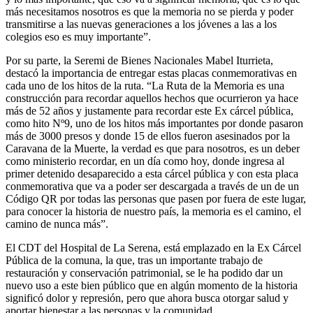
más necesitamos nosotros es que la memoria no se pierda y poder
transmitirse a las nuevas generaciones a los jóvenes a las a los
colegios eso es muy importante”.
Por su parte, la Seremi de Bienes Nacionales Mabel Iturrieta,
destacó la importancia de entregar estas placas conmemorativas en
cada uno de los hitos de la ruta. “La Ruta de la Memoria es una
construcción para recordar aquellos hechos que ocurrieron ya hace
más de 52 años y justamente para recordar este Ex cárcel pública,
como hito Nº9, uno de los hitos más importantes por donde pasaron
más de 3000 presos y donde 15 de ellos fueron asesinados por la
Caravana de la Muerte, la verdad es que para nosotros, es un deber
como ministerio recordar, en un día como hoy, donde ingresa al
primer detenido desaparecido a esta cárcel pública y con esta placa
conmemorativa que va a poder ser descargada a través de un de un
Código QR por todas las personas que pasen por fuera de este lugar,
para conocer la historia de nuestro país, la memoria es el camino, el
camino de nunca más”.
El CDT del Hospital de La Serena, está emplazado en la Ex Cárcel
Pública de la comuna, la que, tras un importante trabajo de
restauración y conservación patrimonial, se le ha podido dar un
nuevo uso a este bien público que en algún momento de la historia
significó dolor y represión, pero que ahora busca otorgar salud y
aportar bienestar a las personas y la comunidad.