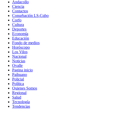
Andacollo
Ciencia
Contactos
Conurbación LS-Cqbo
Corfo
Cultura
Deportes
Economía
Educación
Fondo de medios
Horóscopo
Los Vilos
Nacional
Noticias
Ovalle
Pagina inicio
Paihuano
Policial
Política
Quienes Somos
Regional
Salud
Tecnología
Tendencias