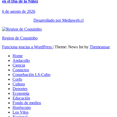
en el Día de la Niñez
6 de agosto de 2026
Desarrollado por Mediaweb.cl
Region de Coquimbo
Funciona gracias a WordPress
|
Theme: News Int by
Themeansar
.
Home
Andacollo
Ciencia
Contactos
Conurbación LS-Cqbo
Corfo
Cultura
Deportes
Economía
Educación
Fondo de medios
Horóscopo
Los Vilos
Nacional