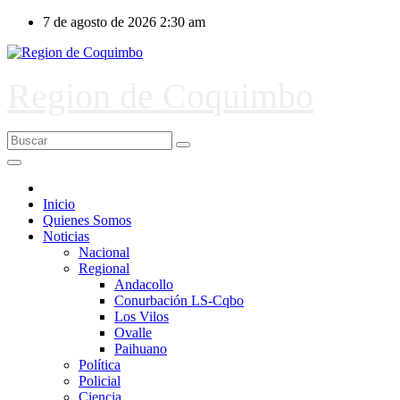
Ir
7 de agosto de 2026
2:30 am
al
contenido
Region de Coquimbo
Inicio
Quienes Somos
Noticias
Nacional
Regional
Andacollo
Conurbación LS-Cqbo
Los Vilos
Ovalle
Paihuano
Política
Policial
Ciencia