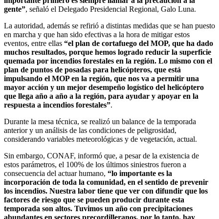
importante primero es siempre llamar a la precaución a la
gente”
, señaló el Delegado Presidencial Regional, Galo Luna.
La autoridad, además se refirió a distintas medidas que se han puesto
en marcha y que han sido efectivas a la hora de mitigar estos
eventos, entre ellas
“el plan de cortafuego del MOP, que ha dado
muchos resultados, porque hemos logrado reducir la superficie
quemada por incendios forestales en la región. Lo mismo con el
plan de puntos de posadas para helicópteros, que está
impulsando el MOP en la región, que nos va a permitir una
mayor acción y un mejor desempeño logístico del helicóptero
que llega año a año a la región, para ayudar y apoyar en la
respuesta a incendios forestales”
.
Durante la mesa técnica, se realizó un balance de la temporada
anterior y un análisis de las condiciones de peligrosidad,
considerando variables meteorológicas y de vegetación, actual.
Sin embargo, CONAF, informó que, a pesar de la existencia de
estos parámetros, el 100% de los últimos siniestros fueron a
consecuencia del actuar humano,
“lo importante es la
incorporación de toda la comunidad, en el sentido de prevenir
los incendios. Nuestra labor tiene que ver con difundir que los
factores de riesgo que se pueden producir durante esta
temporada son altos. Tuvimos un año con precipitaciones
abundantes en sectores precordilleranos, por lo tanto, hay