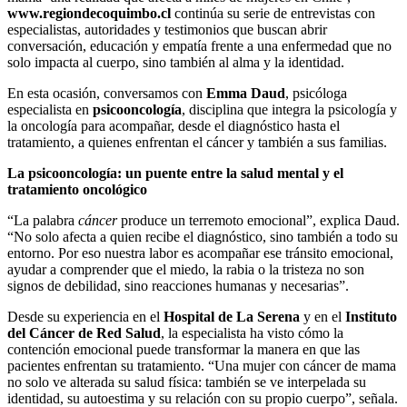
www.regiondecoquimbo.cl
continúa su serie de entrevistas con
especialistas, autoridades y testimonios que buscan abrir
conversación, educación y empatía frente a una enfermedad que no
solo impacta al cuerpo, sino también al alma y la identidad.
En esta ocasión, conversamos con
Emma Daud
, psicóloga
especialista en
psicooncología
, disciplina que integra la psicología y
la oncología para acompañar, desde el diagnóstico hasta el
tratamiento, a quienes enfrentan el cáncer y también a sus familias.
La psicooncología: un puente entre la salud mental y el
tratamiento oncológico
“La palabra
cáncer
produce un terremoto emocional”, explica Daud.
“No solo afecta a quien recibe el diagnóstico, sino también a todo su
entorno. Por eso nuestra labor es acompañar ese tránsito emocional,
ayudar a comprender que el miedo, la rabia o la tristeza no son
signos de debilidad, sino reacciones humanas y necesarias”.
Desde su experiencia en el
Hospital de La Serena
y en el
Instituto
del Cáncer de Red Salud
, la especialista ha visto cómo la
contención emocional puede transformar la manera en que las
pacientes enfrentan su tratamiento. “Una mujer con cáncer de mama
no solo ve alterada su salud física: también se ve interpelada su
identidad, su autoestima y su relación con su propio cuerpo”, señala.