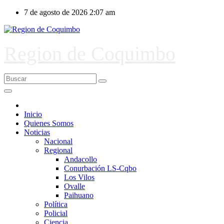
Ir
7 de agosto de 2026
2:07 am
al
contenido
Region de Coquimbo
Inicio
Quienes Somos
Noticias
Nacional
Regional
Andacollo
Conurbación LS-Cqbo
Los Vilos
Ovalle
Paihuano
Política
Policial
Ciencia