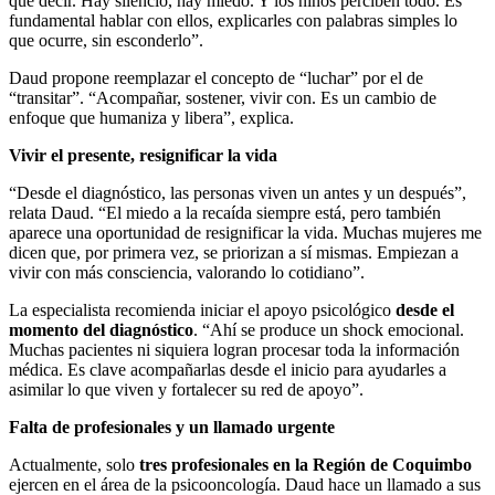
qué decir. Hay silencio, hay miedo. Y los niños perciben todo. Es
fundamental hablar con ellos, explicarles con palabras simples lo
que ocurre, sin esconderlo”.
Daud propone reemplazar el concepto de “luchar” por el de
“transitar”. “Acompañar, sostener, vivir con. Es un cambio de
enfoque que humaniza y libera”, explica.
Vivir el presente, resignificar la vida
“Desde el diagnóstico, las personas viven un antes y un después”,
relata Daud. “El miedo a la recaída siempre está, pero también
aparece una oportunidad de resignificar la vida. Muchas mujeres me
dicen que, por primera vez, se priorizan a sí mismas. Empiezan a
vivir con más consciencia, valorando lo cotidiano”.
La especialista recomienda iniciar el apoyo psicológico
desde el
momento del diagnóstico
. “Ahí se produce un shock emocional.
Muchas pacientes ni siquiera logran procesar toda la información
médica. Es clave acompañarlas desde el inicio para ayudarles a
asimilar lo que viven y fortalecer su red de apoyo”.
Falta de profesionales y un llamado urgente
Actualmente, solo
tres profesionales en la Región de Coquimbo
ejercen en el área de la psicooncología. Daud hace un llamado a sus