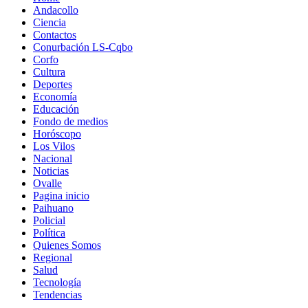
Andacollo
Ciencia
Contactos
Conurbación LS-Cqbo
Corfo
Cultura
Deportes
Economía
Educación
Fondo de medios
Horóscopo
Los Vilos
Nacional
Noticias
Ovalle
Pagina inicio
Paihuano
Policial
Política
Quienes Somos
Regional
Salud
Tecnología
Tendencias