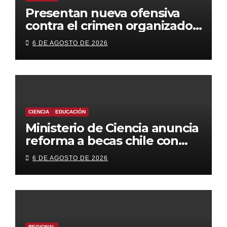
Presentan nueva ofensiva
contra el crimen organizado:
más control territorial,
6 DE AGOSTO DE 2026
cárceles más estrictas y
decomiso de bienes
CIENCIA
EDUCACIÓN
Ministerio de Ciencia anuncia
reforma a becas chile con
foco en áreas estratégicas y
6 DE AGOSTO DE 2026
descentralización
REGIONAL