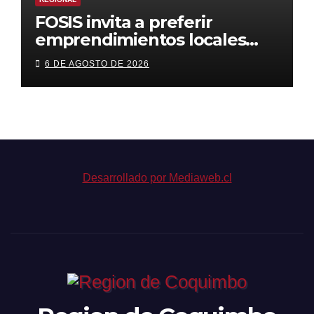
FOSIS invita a preferir
emprendimientos locales
para regalar en el Día de la
6 DE AGOSTO DE 2026
Niñez
Desarrollado por Mediaweb.cl