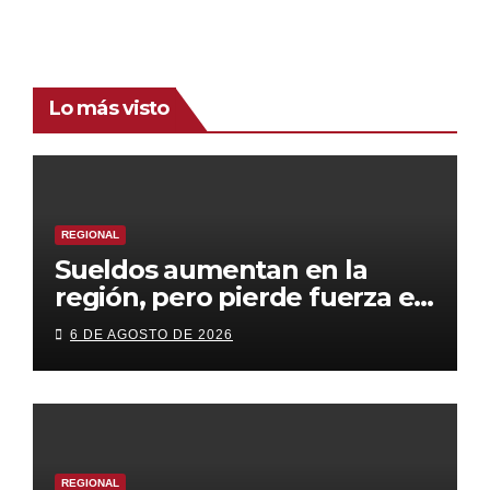
Lo más visto
REGIONAL
Sueldos aumentan en la
región, pero pierde fuerza el
empleo formal
6 DE AGOSTO DE 2026
REGIONAL