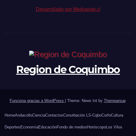
Desarrollado por Mediaweb.cl
Region de Coquimbo
Funciona gracias a WordPress
|
Theme: News Int by
Themeansar
.
Home
Andacollo
Ciencia
Contactos
Conurbación LS-Cqbo
Corfo
Cultura
Deportes
Economía
Educación
Fondo de medios
Horóscopo
Los Vilos