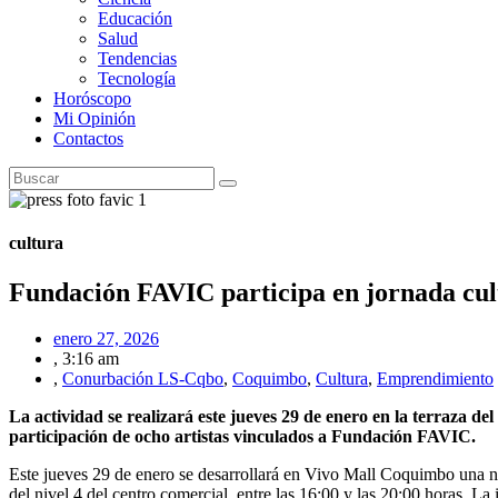
Educación
Salud
Tendencias
Tecnología
Horóscopo
Mi Opinión
Contactos
cultura
Fundación FAVIC participa en jornada cult
enero 27, 2026
,
3:16 am
,
Conurbación LS-Cqbo
,
Coquimbo
,
Cultura
,
Emprendimiento
La actividad se realizará este jueves 29 de enero en la terraza de
participación de ocho artistas vinculados a Fundación FAVIC.
Este jueves 29 de enero se desarrollará en Vivo Mall Coquimbo una nue
del nivel 4 del centro comercial, entre las 16:00 y las 20:00 horas. 