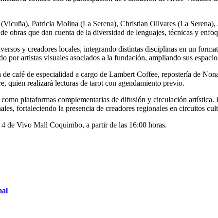
 (Vicuña), Patricia Molina (La Serena), Christian Olivares (La Serena
 obras que dan cuenta de la diversidad de lenguajes, técnicas y enfoqu
ersos y creadores locales, integrando distintas disciplinas en un formato
lado por artistas visuales asociados a la fundación, ampliando sus espac
a de café de especialidad a cargo de Lambert Coffee, repostería de No
re, quien realizará lecturas de tarot con agendamiento previo.
como plataformas complementarias de difusión y circulación artística. L
onales, fortaleciendo la presencia de creadores regionales en circuitos c
el 4 de Vivo Mall Coquimbo, a partir de las 16:00 horas.
mal