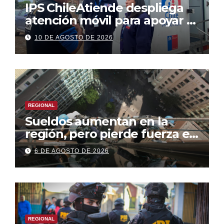
IPS ChileAtiende despliega
atención móvil para apoyar a
familias afectadas por la
10 DE AGOSTO DE 2026
emergencia
REGIONAL
Sueldos aumentan en la
región, pero pierde fuerza el
empleo formal
6 DE AGOSTO DE 2026
REGIONAL