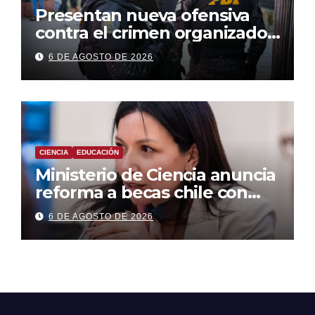
Presentan nueva ofensiva
contra el crimen organizado:
más control territorial,
6 DE AGOSTO DE 2026
cárceles más estrictas y
decomiso de bienes
CIENCIA
EDUCACIÓN
Ministerio de Ciencia anuncia
reforma a becas chile con
foco en áreas estratégicas y
6 DE AGOSTO DE 2026
descentralización