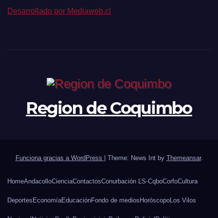
Desarrollado por Mediaweb.cl
Region de Coquimbo
Funciona gracias a WordPress
|
Theme: News Int by
Themeansar
.
Home
Andacollo
Ciencia
Contactos
Conurbación LS-Cqbo
Corfo
Cultura
Deportes
Economía
Educación
Fondo de medios
Horóscopo
Los Vilos