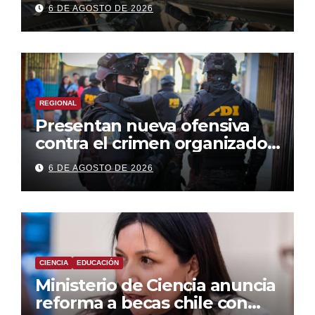
empleo formal
6 DE AGOSTO DE 2026
REGIONAL
Presentan nueva ofensiva
contra el crimen organizado:
más control territorial,
6 DE AGOSTO DE 2026
cárceles más estrictas y
decomiso de bienes
CIENCIA
EDUCACIÓN
Ministerio de Ciencia anuncia
reforma a becas chile con