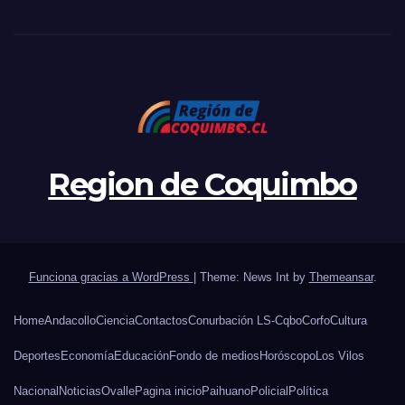
Region de Coquimbo
Funciona gracias a WordPress
|
Theme: News Int by
Themeansar
.
Home
Andacollo
Ciencia
Contactos
Conurbación LS-Cqbo
Corfo
Cultura
Deportes
Economía
Educación
Fondo de medios
Horóscopo
Los Vilos
Nacional
Noticias
Ovalle
Pagina inicio
Paihuano
Policial
Política