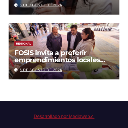
foco en áreas estratégicas y
6 DE AGOSTO DE 2026
descentralización
REGIONAL
FOSIS invita a preferir
emprendimientos locales
para regalar en el Día de la
6 DE AGOSTO DE 2026
Niñez
Desarrollado por Mediaweb.cl