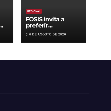
REGIONAL
FOSIS invita a
preferir
s
emprendimientos
6 DE AGOSTO DE 2026
n
locales para
cas
regalar en el Día
de la Niñez
ón