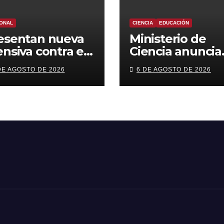
ONAL
CIENCIA
EDUCACIÓN
esentan nueva
Ministerio de
ensiva contra el
Ciencia anuncia
imen
reforma a beca
DE AGOSTO DE 2026
6 DE AGOSTO DE 2026
ganizado: más
chile con foco e
trol territorial,
áreas estratégi
rceles más
y
rictas y
descentralizaci
comiso de
enes