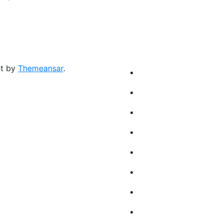
nt by
Themeansar
.