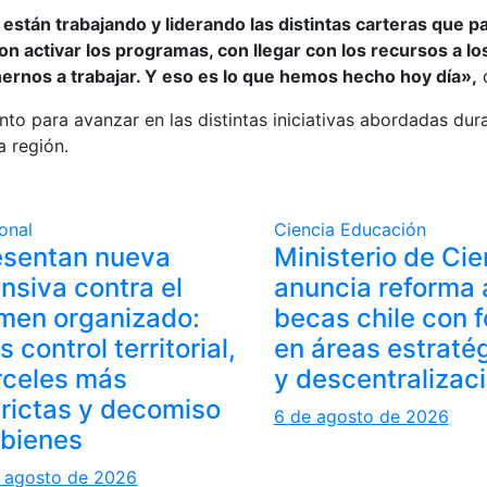
están trabajando y liderando las distintas carteras que
on activar los programas, con llegar con los recursos a l
ernos a trabajar. Y eso es lo que hemos hecho hoy día»,
d
o para avanzar en las distintas iniciativas abordadas dur
a región.
onal
Ciencia
Educación
esentan nueva
Ministerio de Cie
nsiva contra el
anuncia reforma 
imen organizado:
becas chile con 
 control territorial,
en áreas estraté
rceles más
y descentralizac
trictas y decomiso
6 de agosto de 2026
 bienes
 agosto de 2026