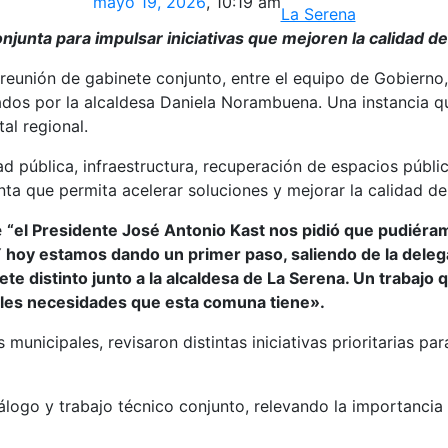
mayo 19, 2026
,
10:19 am
La Serena
onjunta para impulsar iniciativas que mejoren la calidad 
reunión de gabinete conjunto, entre el equipo de Gobierno
rados por la alcaldesa Daniela Norambuena. Una instancia q
al regional.
ad pública, infraestructura, recuperación de espacios públ
nta que permita acelerar soluciones y mejorar la calidad de
e
“el Presidente José Antonio Kast nos pidió que pudiéra
 hoy estamos dando un primer paso, saliendo de la delega
te distinto junto a la alcaldesa de La Serena. Un trabaj
ales necesidades que esta comuna tiene».
s municipales, revisaron distintas iniciativas prioritarias
álogo y trabajo técnico conjunto, relevando la importancia