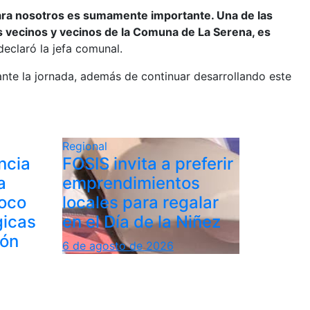
 para nosotros es sumamente importante. Una de las
os vecinos y vecinos de la Comuna de La Serena, es
eclaró la jefa comunal.
ante la jornada, además de continuar desarrollando este
Regional
ncia
FOSIS invita a preferir
a
emprendimientos
foco
locales para regalar
gicas
en el Día de la Niñez
ión
6 de agosto de 2026