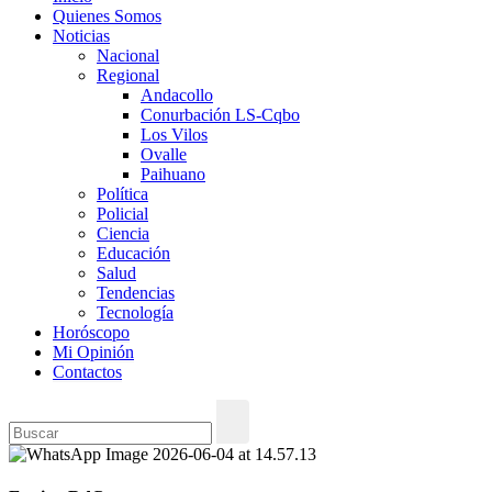
Quienes Somos
Noticias
Nacional
Regional
Andacollo
Conurbación LS-Cqbo
Los Vilos
Ovalle
Paihuano
Política
Policial
Ciencia
Educación
Salud
Tendencias
Tecnología
Horóscopo
Mi Opinión
Contactos