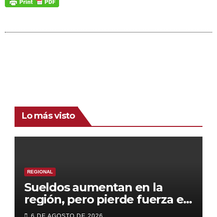
Lo más visto
REGIONAL
Sueldos aumentan en la
región, pero pierde fuerza el
empleo formal
6 DE AGOSTO DE 2026