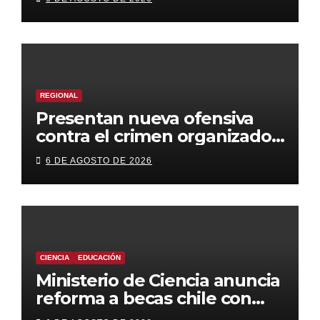
REGIONAL
Presentan nueva ofensiva
contra el crimen organizado:
más control territorial,
6 DE AGOSTO DE 2026
cárceles más estrictas y
decomiso de bienes
CIENCIA
EDUCACIÓN
Ministerio de Ciencia anuncia
reforma a becas chile con
foco en áreas estratégicas y