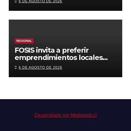
6 DE AGOSTO DE 2026
descentralización
REGIONAL
FOSIS invita a preferir
emprendimientos locales
para regalar en el Día de la
6 DE AGOSTO DE 2026
Niñez
Desarrollado por Mediaweb.cl