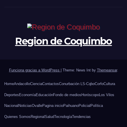
Region de Coquimbo
Funciona gracias a WordPress
|
Theme: News Int by
Themeansar
.
Home
Andacollo
Ciencia
Contactos
Conurbación LS-Cqbo
Corfo
Cultura
Deportes
Economía
Educación
Fondo de medios
Horóscopo
Los Vilos
Nacional
Noticias
Ovalle
Pagina inicio
Paihuano
Policial
Política
Quienes Somos
Regional
Salud
Tecnología
Tendencias