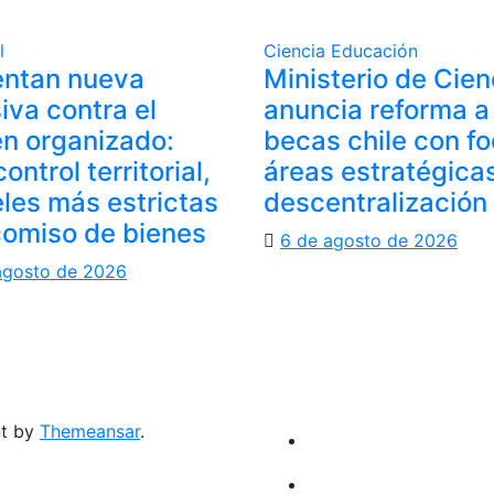
l
Ciencia
Educación
entan nueva
Ministerio de Cien
iva contra el
anuncia reforma a
n organizado:
becas chile con f
ontrol territorial,
áreas estratégica
les más estrictas
descentralización
comiso de bienes
6 de agosto de 2026
agosto de 2026
nt by
Themeansar
.