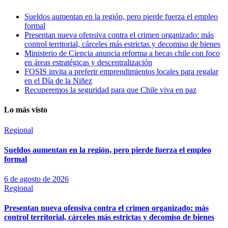
Sueldos aumentan en la región, pero pierde fuerza el empleo
formal
Presentan nueva ofensiva contra el crimen organizado: más
control territorial, cárceles más estrictas y decomiso de bienes
Ministerio de Ciencia anuncia reforma a becas chile con foco
en áreas estratégicas y descentralización
FOSIS invita a preferir emprendimientos locales para regalar
en el Día de la Niñez
Recuperemos la seguridad para que Chile viva en paz
Lo más visto
Regional
Sueldos aumentan en la región, pero pierde fuerza el empleo
formal
6 de agosto de 2026
Regional
Presentan nueva ofensiva contra el crimen organizado: más
control territorial, cárceles más estrictas y decomiso de bienes