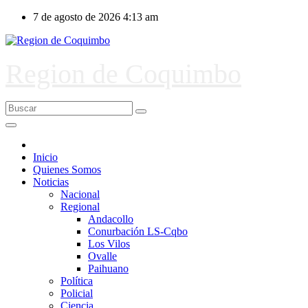
Ir
7 de agosto de 2026
4:13 am
al
contenido
Region de Coquimbo
Inicio
Quienes Somos
Noticias
Nacional
Regional
Andacollo
Conurbación LS-Cqbo
Los Vilos
Ovalle
Paihuano
Política
Policial
Ciencia