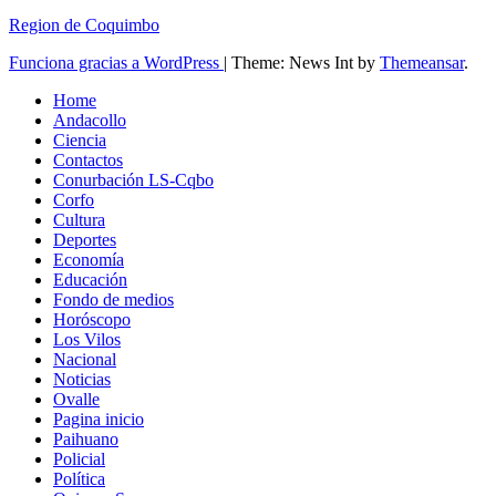
Region de Coquimbo
Funciona gracias a WordPress
|
Theme: News Int by
Themeansar
.
Home
Andacollo
Ciencia
Contactos
Conurbación LS-Cqbo
Corfo
Cultura
Deportes
Economía
Educación
Fondo de medios
Horóscopo
Los Vilos
Nacional
Noticias
Ovalle
Pagina inicio
Paihuano
Policial
Política