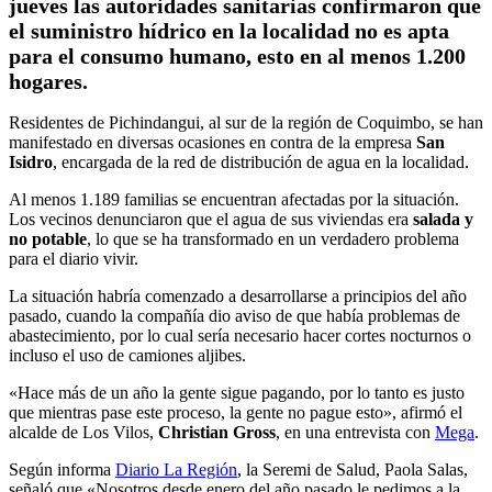
jueves las autoridades sanitarias confirmaron que
el suministro hídrico en la localidad no es apta
para el consumo humano, esto en al menos 1.200
hogares.
Residentes de Pichindangui, al sur de la región de Coquimbo, se han
manifestado en diversas ocasiones en contra de la empresa
San
Isidro
, encargada de la red de distribución de agua en la localidad.
Al menos 1.189 familias se encuentran afectadas por la situación.
Los vecinos denunciaron que el agua de sus viviendas era
salada y
no potable
, lo que se ha transformado en un verdadero problema
para el diario vivir.
La situación habría comenzado a desarrollarse a principios del año
pasado, cuando la compañía dio aviso de que había problemas de
abastecimiento, por lo cual sería necesario hacer cortes nocturnos o
incluso el uso de camiones aljibes.
«Hace más de un año la gente sigue pagando, por lo tanto es justo
que mientras pase este proceso, la gente no pague esto», afirmó el
alcalde de Los Vilos,
Christian Gross
, en una entrevista con
Mega
.
Según informa
Diario La Región
, la Seremi de Salud, Paola Salas,
señaló que «Nosotros desde enero del año pasado le pedimos a la