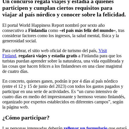
Un concurso regala viajes y estadía a quienes
participen y cumplan ciertos requisitos para
viajar al país nórdico y conocer sobre la felicidad.
El portal World Happiness Report nombró por sexto año
consecutivo a
Finlandia
como «
el país más feliz del mundo
«, tras
considerar factores como los ingresos, la salud mental, física y la
generosidad social.
Para celebrar, el sitio web oficial de turismo del país,
Visit
Finland
,
regalará viajes y estadía gratis
a Finlandia para que los
turistas puedan aprender sobre la naturaleza, una vida equilibrada y
las cosas que hacen felices a los finlandeses en una clase magistral
de cuatro días.
En concreto, quienes ganen, podrán ir por 4 días al país nórdico
(entre el 12 y 15 de junio del 2023) con todos los gastos pagados y
participar en una serie de actividades. Es “un curso intensivo de
cuatro días en medio del impresionante y hermoso verano finlandés,
organizado por expertos establecidos en diferentes campos”, según
la página web.
¿Cómo participar?
Las personas interesadas deberán
rellenar un formulario
que estará