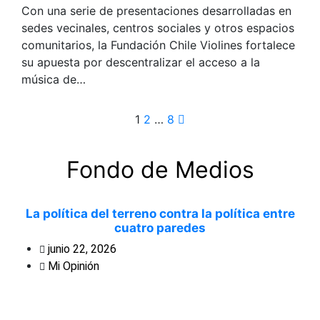
Con una serie de presentaciones desarrolladas en
sedes vecinales, centros sociales y otros espacios
comunitarios, la Fundación Chile Violines fortalece
su apuesta por descentralizar el acceso a la
música de…
Paginación
1
2
…
8
de
Fondo de Medios
entradas
La política del terreno contra la política entre
cuatro paredes
junio 22, 2026
Mi Opinión