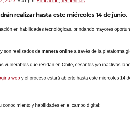
12, 2023
,
8:41 pm
,
Educación
,
Tendencias
rán realizar hasta este miércoles 14 de junio.
mación en habilidades tecnológicas, brindando mayores oport
s
y son realizados de
manera online
a través de la plataforma g
s vulnerables que residan en Chile, cesantes y/o inactivos lab
ágina web
y el proceso estará abierto hasta este miércoles 14 d
 conocimiento y habilidades en el campo digital: