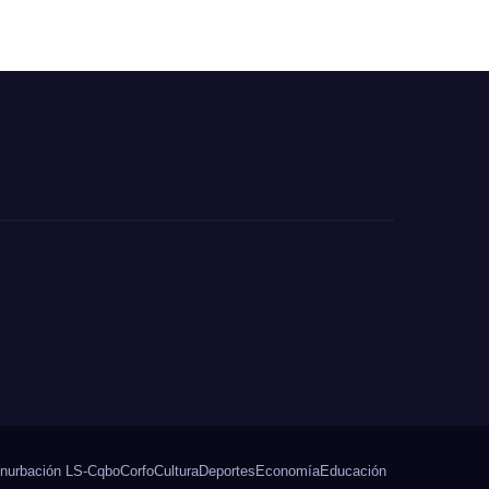
cas
regalar en el Día
de la Niñez
ón
nurbación LS-Cqbo
Corfo
Cultura
Deportes
Economía
Educación