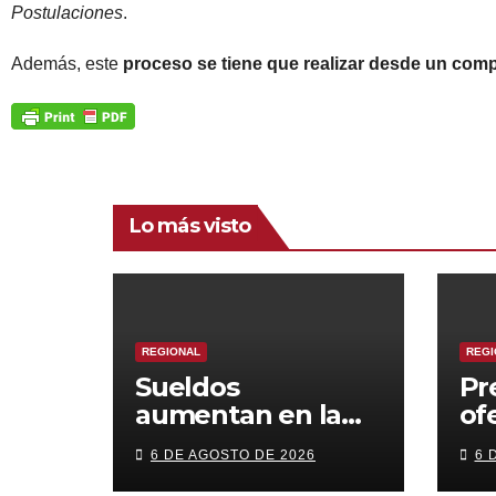
Postulaciones
.
Además, este
proceso se tiene que realizar desde un com
Lo más visto
REGIONAL
REGI
Sueldos
Pr
aumentan en la
of
región, pero
cr
6 DE AGOSTO DE 2026
6 
pierde fuerza el
or