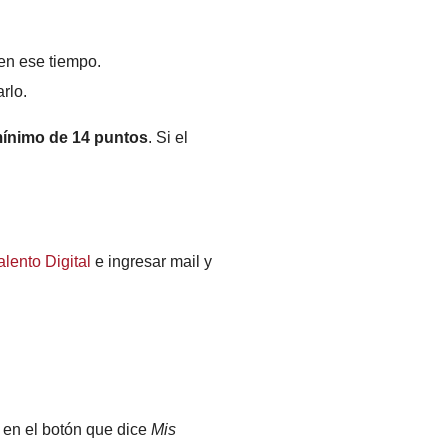
en ese tiempo.
rlo.
mínimo de 14 puntos
. Si el
lento Digital
e ingresar mail y
s en el botón que dice
Mis