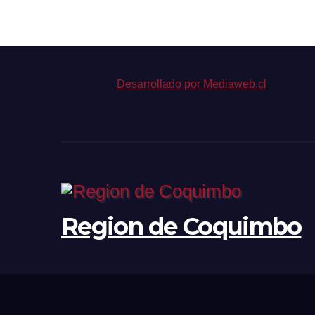
empleo formal
con
cá
est
de
bi
Desarrollado por Mediaweb.cl
Region de Coquimbo