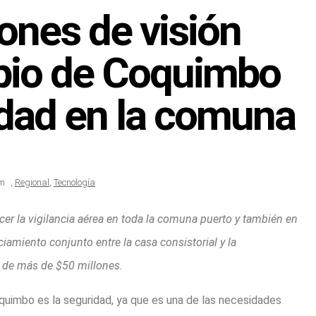
ones de visión
pio de Coquimbo
idad en la comuna
pm
,
Regional
,
Tecnología
ecer la vigilancia aérea en toda la comuna puerto y también en
iamiento conjunto entre la casa consistorial y la
n de más de $50 millones.
oquimbo es la seguridad, ya que es una de las necesidades