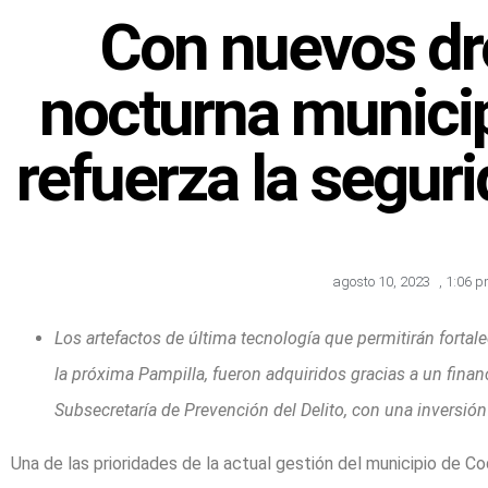
Con nuevos dr
nocturna munici
refuerza la segur
agosto 10, 2023
,
1:06 
Los artefactos de última tecnología que permitirán fortal
la próxima Pampilla, fueron adquiridos gracias a un financ
Subsecretaría de Prevención del Delito, con una inversió
Una de las prioridades de la actual gestión del municipio de C