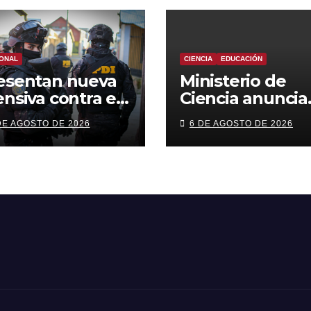
ONAL
CIENCIA
EDUCACIÓN
esentan nueva
Ministerio de
ensiva contra el
Ciencia anuncia
imen
reforma a beca
DE AGOSTO DE 2026
6 DE AGOSTO DE 2026
ganizado: más
chile con foco e
trol territorial,
áreas estratégi
rceles más
y
rictas y
descentralizaci
comiso de
enes