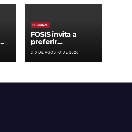
REGIONAL
FOSIS invita a
preferir
s
emprendimientos
6 DE AGOSTO DE 2026
n
locales para
cas
regalar en el Día
de la Niñez
ón