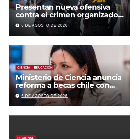
Presentan nueva ofensiva
contra el crimen organizado:
más control territorial,
6 DE AGOSTO DE 2026
cárceles más estrictas y
decomiso de bienes
CIENCIA
EDUCACIÓN
Ministerio de Ciencia anuncia
reforma a becas chile con
foco en áreas estratégicas y
6 DE AGOSTO DE 2026
descentralización
REGIONAL