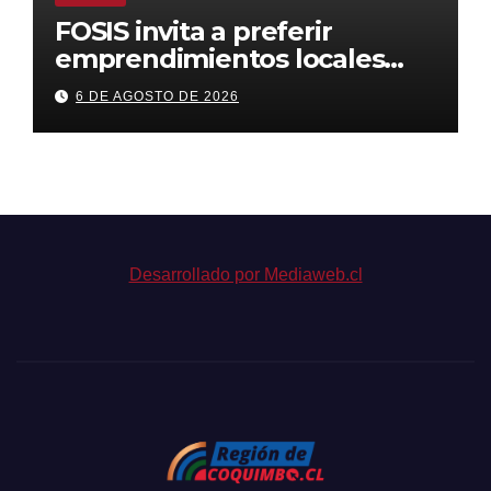
FOSIS invita a preferir
emprendimientos locales
para regalar en el Día de la
6 DE AGOSTO DE 2026
Niñez
Desarrollado por Mediaweb.cl