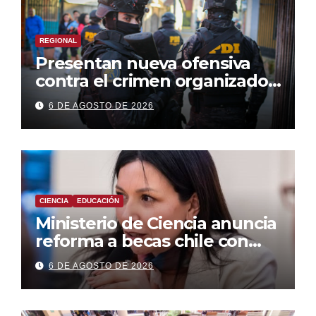
REGIONAL
Presentan nueva ofensiva
contra el crimen organizado:
más control territorial,
6 DE AGOSTO DE 2026
cárceles más estrictas y
decomiso de bienes
CIENCIA
EDUCACIÓN
Ministerio de Ciencia anuncia
reforma a becas chile con
foco en áreas estratégicas y
6 DE AGOSTO DE 2026
descentralización