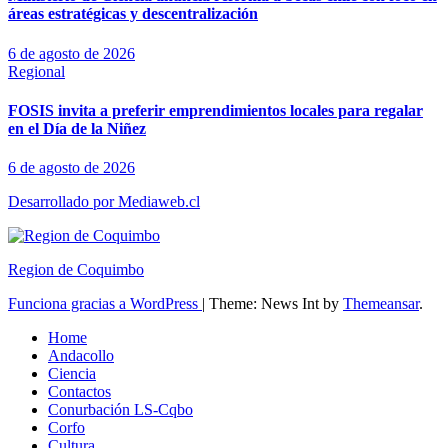
áreas estratégicas y descentralización
6 de agosto de 2026
Regional
FOSIS invita a preferir emprendimientos locales para regalar
en el Día de la Niñez
6 de agosto de 2026
Desarrollado por Mediaweb.cl
Region de Coquimbo
Funciona gracias a WordPress
|
Theme: News Int by
Themeansar
.
Home
Andacollo
Ciencia
Contactos
Conurbación LS-Cqbo
Corfo
Cultura