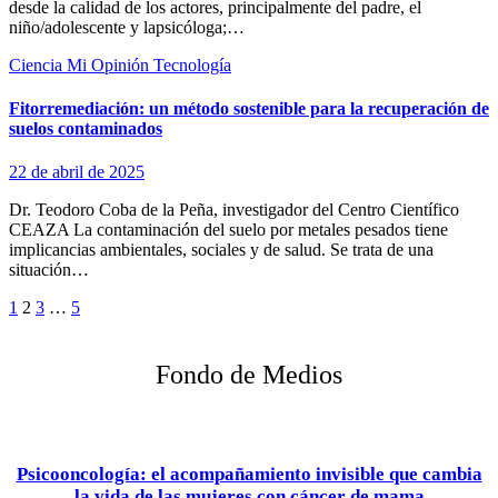
desde la calidad de los actores, principalmente del padre, el
niño/adolescente y lapsicóloga;…
Ciencia
Mi Opinión
Tecnología
Fitorremediación: un método sostenible para la recuperación de
suelos contaminados
22 de abril de 2025
Dr. Teodoro Coba de la Peña, investigador del Centro Científico
CEAZA La contaminación del suelo por metales pesados tiene
implicancias ambientales, sociales y de salud. Se trata de una
situación…
Paginación
1
2
3
…
5
de
entradas
Fondo de Medios
Psicooncología: el acompañamiento invisible que cambia
la vida de las mujeres con cáncer de mama